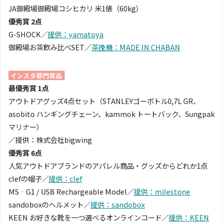
JA御殿場御殿場コシヒカリ 米1俵（60kg）
優秀賞 2点
G-SHOCK／
提供：yamatoya
御殿場お茶飲み比べSET／
茶挽機：MADE IN CHABAN
インスタ部門賞品
最優秀賞 1点
アウトドアグッズ4点セット（STANLEYゴーボトル0,7L GR、
asobito ハンギングチェーン、kammok トートバック、Sungpak
マリナー）
／提供：株式会社bigwing
優秀賞 6点
人気アウトドアブランドのアパレル商品・グッズからどれか1点
clefの帽子／
提供：clef
MS‐G1 / USB Rechargeable Model／
提供：milestone
sandoboxのヘルメット／
提供：sandobox
KEEN お好きな靴を一つ選べるオンラインコード／
提供：KEEN