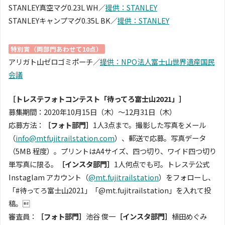
STANLEY真空マグ0.23L WH／
提供：STANLEY
STANLEYキャンプマグ0.35L BK／
提供：STANLEY
特別賞（両部門あわせて10点）
アリガト山ゼロゴミポーチ／
提供：NPO法人富士山世界遺産国民
会議
［トレステフォトコンテスト「待ってろ富士山2021」］
募集期間：2020年10月15日（木）〜12月31日（木）
応募方法：
［フォト部門］
1人3点まで。撮影した写真をメール
（
info@mtfujitrailstation.com
）、郵送で応募。写真データ
（5MB 程度）。プリントはA4サイズ、四つ切り、ワイド四つ切り
単写真に限る。
［インスタ部門］
1人何点でも可。トレステ公式
Instaglam アカウント（
@mt.fujitrailstation
）をフォローし、
「#待ってろ富士山2021」「@mt.fujitrailstation」を入れて投
稿。
審査員：
［フォト部門］
池谷 俊一
［インスタ部門］
植田めぐみ