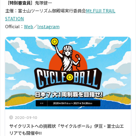
［特別審査員］
鬼塚健一
主催：富士山ツーリズム御殿場実行委員会
Mt.FUJI TRAIL
STATION
Official：
Web
／
Instagram
2020-09-10
サイクリストへの挑戦状「サイクルボール」伊豆・富士山エ
リアでも開催中!!