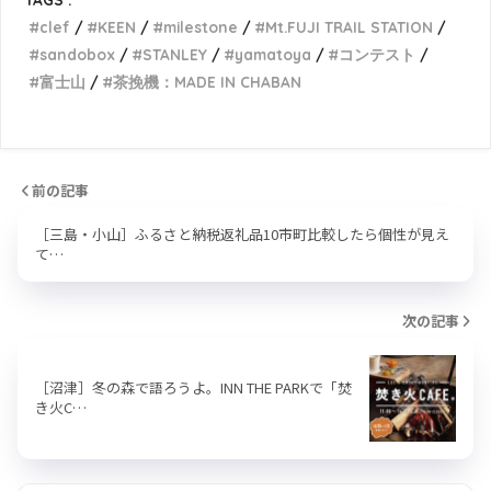
clef
KEEN
milestone
Mt.FUJI TRAIL STATION
sandobox
STANLEY
yamatoya
コンテスト
富士山
茶挽機：MADE IN CHABAN
前の記事
［三島・小山］ふるさと納税返礼品10市町比較したら個性が見え
て…
次の記事
［沼津］冬の森で語ろうよ。INN THE PARKで「焚
き火C…