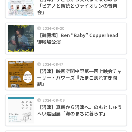
「ピアノと朗読とヴァイオリンの音楽
会」
2024-08-20
［御殿場］Ben “Baby” Copperhead
御殿場公演
2024-08-17
［沼津］映画空間中野第一回上映会チャ
ーリー・バワーズ『たまご割れすぎ問
題』
2024-08-09
［沼津］真鶴から沼津へ。のもとしゅう
へい巡回展「海のまちに暮らす」