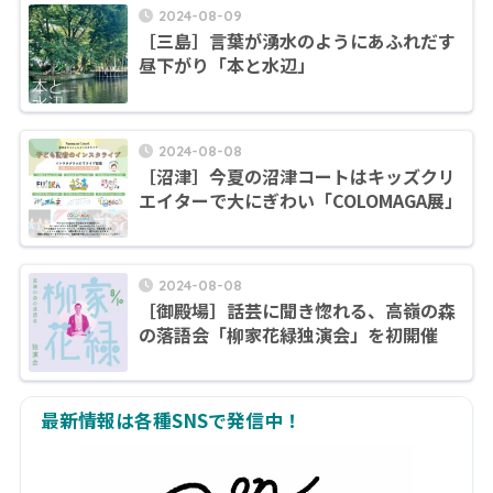
2024-08-09
［三島］言葉が湧水のようにあふれだす
昼下がり「本と水辺」
2024-08-08
［沼津］今夏の沼津コートはキッズクリ
エイターで大にぎわい「COLOMAGA展」
2024-08-08
［御殿場］話芸に聞き惚れる、高嶺の森
の落語会「柳家花緑独演会」を初開催
最新情報は各種SNSで発信中！