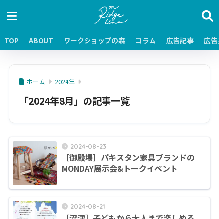
TOP
ABOUT
ワークショップの森
コラム
広告記事
広告
ホーム
2024年
「2024年8月」の記事一覧
2024-08-23
［御殿場］パキスタン家具ブランドの
MONDAY展示会&トークイベント
2024-08-21
［沼津］子どもから大人まで楽しめる