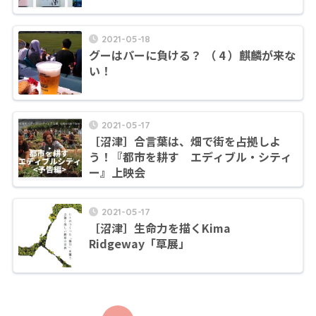
2021-05-18
グーはパーに負ける？ （ 4 ）麒麟が来な
い！
2021-05-17
［沼津］合言葉は、畑で街を占拠しよ
う！『都市を耕す エディブル・シティ
ー』上映会
2021-05-17
［沼津］生命力を描くKima
Ridgeway「草展」