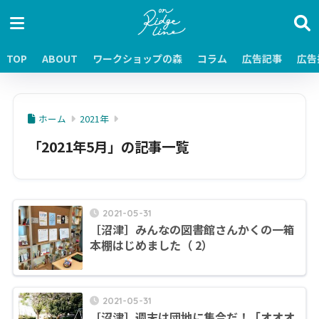
TOP
ABOUT
ワークショップの森
コラム
広告記事
広告
ホーム
2021年
「2021年5月」の記事一覧
2021-05-31
［沼津］みんなの図書館さんかくの一箱
本棚はじめました（ 2）
2021-05-31
［沼津］週末は団地に集合だ！「オオオ