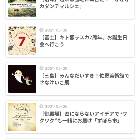
カダンチマルシェ」
2021-05-28
［富士］キト暮ラスカ7周年、お誕生日
会へ行こう
2021-05-28
［三島］みんなだいすき！佐野美術館で
せなけいこ展
2021-05-26
［御殿場］密にならないアイデアで“ワ
クワク”も一緒にお届け「ずぼら市」