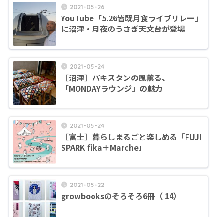
2021-05-26
YouTube「5.26皆既月食ライブリレー」
に沼津・月夜のうさぎ天文台が登場
2021-05-24
［沼津］パキスタンの風薫る、
「MONDAYラウンジ」の魅力
2021-05-24
［富士］暮らしまるごと楽しめる「FUJI
SPARK fika＋Marche」
2021-05-22
growbooksのそろそろ6冊（ 14）