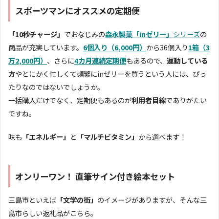
スポーツマンにオススメの定期便
「10秒チャージ」
でおなじみの
森永製菓「inゼリー」
シリーズ
の
商品が充実しています。
6個入り（6,000円）
から36個入り
1箱（3
万2,000円）
、さらに
4カ月連続定期便
もあるので、
運動している
方
やとにかく忙しくて頻繁にinゼリーを買うという人には、ぴっ
たりなのではないでしょうか。
一括購入だけでなく、定期便もあるのが
利用者目線
でありがたい
ですね。
味も
「エネルギー」
と
「マルチビタミン」
から選べます！
オンリーワン！ 直筆サイン付き絵本セット
三島市といえば
「文学の街」
のイメージがありますが、そんな三
島市らしい返礼品がこちら。