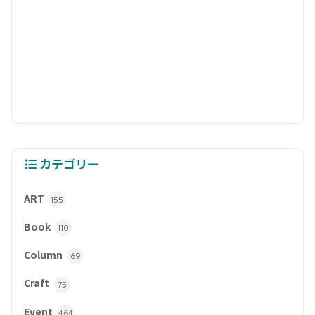
カテゴリー
ART
155
Book
110
Column
69
Craft
75
Event
464