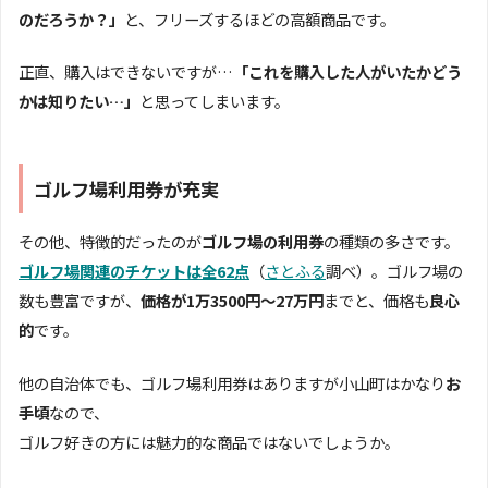
のだろうか？」
と、フリーズするほどの高額商品です。
正直、購入はできないですが…
「これを購入した人がいたかどう
かは知りたい…」
と思ってしまいます。
ゴルフ場利用券が充実
その他、特徴的だったのが
ゴルフ場の利用券
の種類の多さです。
ゴルフ場関連のチケットは全62点
（
さとふる
調べ）。ゴルフ場の
数も豊富ですが、
価格が1万3500円〜27万円
までと、価格も
良心
的
です。
他の自治体でも、ゴルフ場利用券はありますが小山町はかなり
お
手頃
なので、
ゴルフ好きの方には魅力的な商品ではないでしょうか。