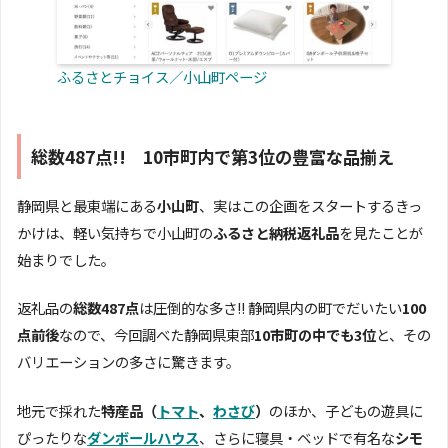
ふるさとチョイス／小山町ページ
総数487点!! 10市町内で第3位の豊富な品揃え
静岡県と最東端にある
小山町
、実はこの企画をスタートするきっ
かけは、軽い気持ちで小山町の
ふるさと納税返礼品
を見たことが
始まりでした。
返礼品の
総数487点
は圧倒的な多さ!! 静岡県内の町でだいたい
100
点前後
なので、今回調べた静岡県東部
10市町の中でも3位
と、その
バリエーションの多さに驚きます。
地元で採れた
特産品（
トマト
、
わさび
）
のほか、子どもの遊具に
ぴったりな
ダンボールハウス
、さらに寝具・ベッドで有名な
シモ