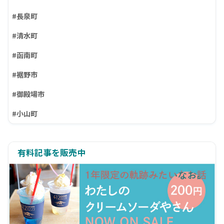
#長泉町
#清水町
#函南町
#裾野市
#御殿場市
#小山町
有料記事を販売中