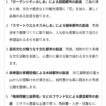
「ガーデンシティみしま」による庭園都市の創造
三島の湧
水と緑、文化や歴史などの観光資源に「花」を加え、美しく
品格のある街並を創ります。
「スマートウエルネスみしま」による健幸都市の創造
市民
全体で健康づくりに取り組み、人も街も産業も元気で活力と
希望溢れるまちを創ります。
芸術文化が織りなす文化都市の創造
市民、団体が行う多様
な文化活動を支援し、心豊かに暮せる魅力溢れるまちを創り
ます。
楽寿園の景観設備による水緑都市の創造
JR三島駅前の富士
山からの雪解け水が湧き出し、自然豊かな森に囲まれた市民
公園を整備します。
「箱根西麓三島野菜」などのブランド化による農芸都市の創
造
ミネラル豊富な土壌で育つ、馬鈴薯・人参・甘藷など、