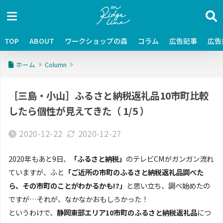
TOP
ABOUT
ワークショップの森
コラム
広告記事
広告
ホーム
Column
［三島・小山］ふるさと納税返礼品10市町比較
したら個性が見えてきた（ 1/5 ）
2020-12-22
2020-12-27
2020年もあと9日、
「ふるさと納税」
のテレビCMがガンガン流れ
ていますが、ふと
「ご近所の市町のふるさと納税返礼品調べた
ら、その市町のことがわかるかも!?」
と思い立ち、調べ始めたの
ですが…それが、なかなかおもしろかった！
というわけで、
静岡東部エリア10市町のふるさと納税返礼品
につ