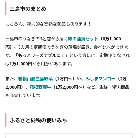
三島市のまとめ
もちろん、魅力的な高額な商品もあります！
三島市のうなぎの3名店から届く
鰻の蒲焼セット
（8万1,000
円）
。3カ月の定期便でうなぎの蒲焼が届き、食べ比べができま
す。
「もっとリーズナブルに！」
という方には、定期便でなけれ
ば
1万1,000円
から用意があります。
また
、
箱根山麓三島野菜
（1万円〜）
や、
みしまマンゴー
（2万
2,000円）
、
箱根西麓牛
（1万2,000円〜）
など、生鮮・精肉商品
も充実しています。
ふるさと納税の使いみち