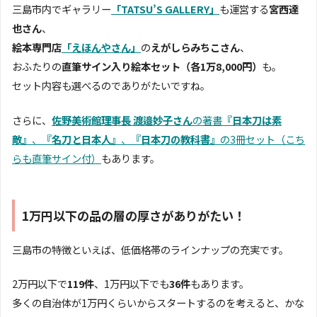
三島市内でギャラリー
「TATSU’S GALLERY」
も運営する
宮西達
也さん
、
絵本専門店
「えほんやさん」
の
えがしらみちこさん
、
おふたりの
直筆サイン入り絵本セット（各1万8,000円）
も。
セット内容も選べるのでありがたいですね。
さらに、
佐野美術館理事長 渡邉妙子さん
の著書
『日本刀は素
敵』
、
『名刀と日本人』
、
『日本刀の教科書』
の3冊セット（こち
らも直筆サイン付）
もあります。
1万円以下の品の層の厚さがありがたい！
三島市の特徴といえば、低価格帯のラインナップの充実です。
2万円以下で
119件
、1万円以下でも
36件
もあります。
多くの自治体が1万円くらいからスタートするのを考えると、かな