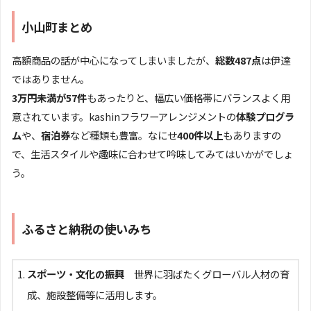
小山町まとめ
高額商品の話が中心になってしまいましたが、
総数487点
は伊達
ではありません。
3万円未満が57件
もあったりと、幅広い価格帯にバランスよく用
意されています。kashinフラワーアレンジメントの
体験プログラ
ム
や、
宿泊券
など種類も豊富。なにせ
400件以上
もありますの
で、生活スタイルや趣味に合わせて吟味してみてはいかがでしょ
う。
ふるさと納税の使いみち
スポーツ・文化の振興
世界に羽ばたくグローバル人材の育
成、施設整備等に活用します。