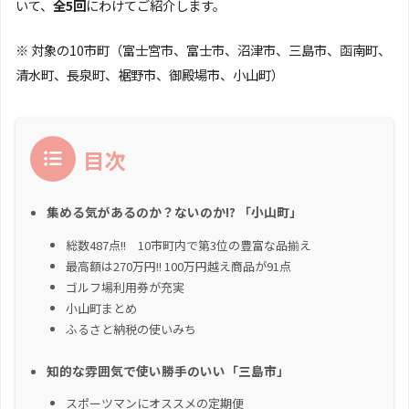
いて、
全5回
にわけてご紹介します。
※ 対象の10市町（富士宮市、富士市、沼津市、三島市、函南町、
清水町、長泉町、裾野市、御殿場市、小山町）
目次
集める気があるのか？ないのか!? 「小山町」
総数487点!! 10市町内で第3位の豊富な品揃え
最高額は270万円!! 100万円越え商品が91点
ゴルフ場利用券が充実
小山町まとめ
ふるさと納税の使いみち
知的な雰囲気で使い勝手のいい「三島市」
スポーツマンにオススメの定期便