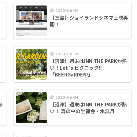
2020-06-26
［三島］ジョイランドシネマ上映再
開！
2020-06-24
［沼津］週末はINN THE PARKが熱
い！Let ‘s ピクニック!!
「BEERGaRDEN!」
2020-06-24
熱
［沼津］週末はINN THE PARKが熱
い！ 森の中の坐禅会・水無月