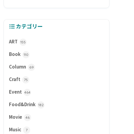
カテゴリー
ART
155
Book
110
Column
69
Craft
75
Event
464
Food&Drink
182
Movie
46
Music
7