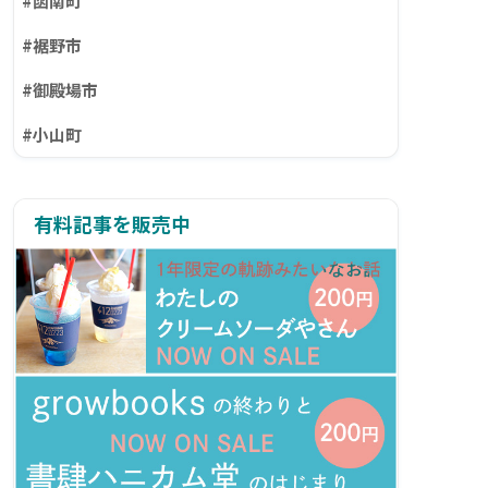
#函南町
#裾野市
#御殿場市
#小山町
有料記事を販売中