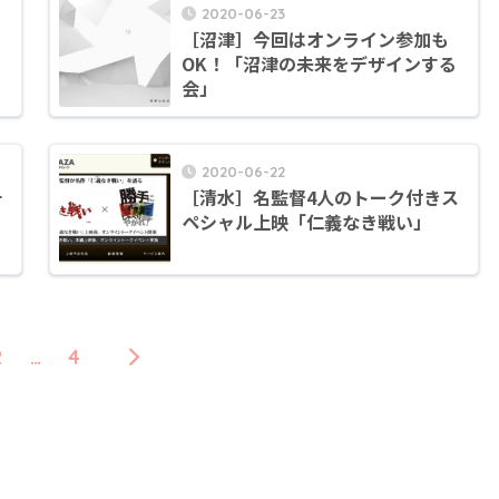
2020-06-23
［沼津］今回はオンライン参加も
OK！「沼津の未来をデザインする
会」
2020-06-22
チ
［清水］名監督4人のトーク付きス
ペシャル上映「仁義なき戦い」
2
…
4