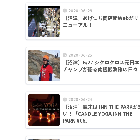
2020-06-29
［沼津］あげつち商店街Webがリ
ニューアル！
2020-06-25
［沼津］6/27 シクロクロス元日本
チャンプが語る南極観測隊の日々
2020-06-24
［沼津］週末は INN THE PARKが
い！「CANDLE YOGA INN THE
PARK #06」