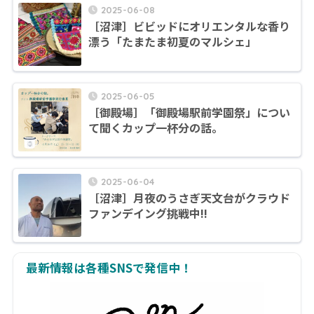
2025-06-08
［沼津］ビビッドにオリエンタルな香り
漂う「たまたま初夏のマルシェ」
2025-06-05
［御殿場］「御殿場駅前学園祭」につい
て聞くカップ一杯分の話。
2025-06-04
［沼津］月夜のうさぎ天文台がクラウド
ファンデイング挑戦中!!
最新情報は各種SNSで発信中！