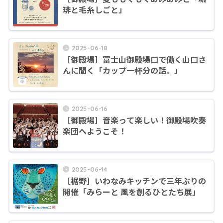
琲と毛糸しごと」
2025-06-18
［御殿場］富士山御殿場口で働く山口さ
んに聞く「カップ一杯分の話。」
2025-06-16
［御殿場］音楽って楽しい！御殿場吹奏
楽団へようこそ！
2025-06-14
［裾野］いわなみキッチンで三年ぶりの
開催「みらーと 風を創るひとたち展」