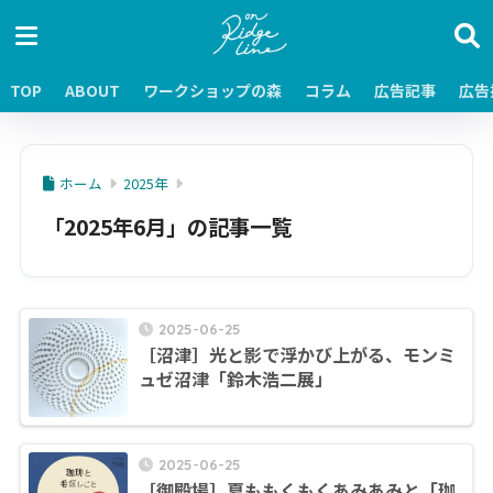
TOP
ABOUT
ワークショップの森
コラム
広告記事
広告
ホーム
2025年
「2025年6月」の記事一覧
2025-06-25
［沼津］光と影で浮かび上がる、モンミ
ュゼ沼津「鈴木浩二展」
2025-06-25
［御殿場］夏ももくもくあみあみと「珈