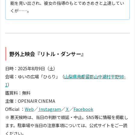
能を見い出され、彼女の指導のもとでめきめきと上達してい
くが……。
野外上映会『リトル・ダンサー』
日時：2025年8月9日（土）
会場：ゆいの広場「ひらり」（
山梨県南都留郡山中湖村平野98-
1
）
鑑賞料：無料
主催：OPENAIR CINEMA
Official ：
Web
／
Instagram
／
X
／
Facebook
※ 悪天候時は、当日の判断で順延・中止。SNS等に情報を掲載し
ます。駐車場や当日の注意事項については、公式サイトをご一読
ください。