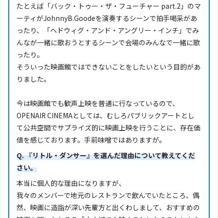
たとえば「バック・トゥー・ザ・フューチャー part.2」のマ
ーティがJohnnyB.Goodeを演奏するシーンで拍手喝采があ
ったり、「ヘドウィグ・アンド・アングリー・インチ」でみ
んなが一緒に歌おうとするシーンで会場のみんなで一緒に歌
ったり。
そういった映画館ではできないことをしたいという目的があ
りました。
今は映画館でも歓声上映を普通に行なっているので、
OPENAIR CINEMAとしては、むしろパブリックアートとし
て公共空間でサプライズ的に映画上映を行うことに、存在価
値を感じております。手前味噌ではありますが。
Q. 『リトル・ダンサー』を選んだ理由について教えてくだ
さい。
本当に個人的な理由になりますが、
我々のメンバーで地元のレストランで飲んでいたところ、偶
然、映画に造詣が深い先輩方と出くわしまして、おすすめの