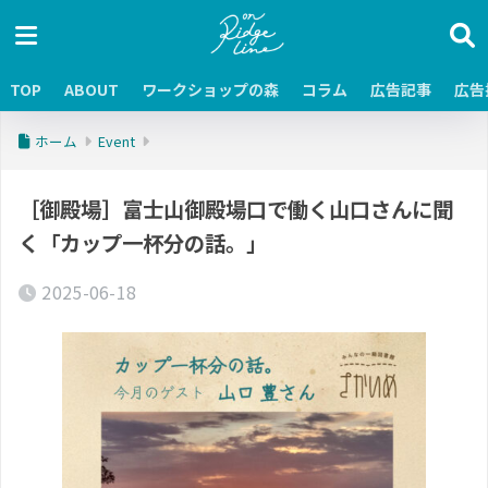
TOP
ABOUT
ワークショップの森
コラム
広告記事
広告
ホーム
Event
［御殿場］富士山御殿場口で働く山口さんに聞
く「カップ一杯分の話。」
2025-06-18