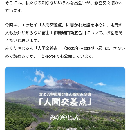
そこには、私たちの知らないいろんな出会いが、悲喜交々描かれ
ています。
今回は、
エッセイ「人間交差点」に書かれた話を中心に
、地元の
人も意外と知らない
富士山御殿場口新五合目
について、お話を聞
きたいと思います。
みくりやじゅん
「人間交差点」（2021年～2024年版）
は、さかい
めで読めるほか、一部
note
でも公開しています。