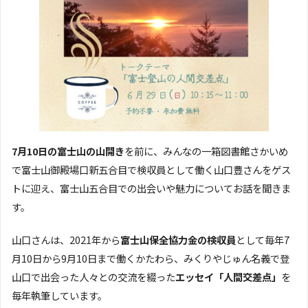
7月10日の富士山の山開き
を前に、みんなの一箱図書館さかいめ
で富士山御殿場口新五合目で検収員として働く山口豊さんをゲス
トに迎え、富士山五合目での出会いや魅力についてお話を聞きま
す。
山口さんは、2021年から
富士山保全協力金の検収員
として毎年7
月10日から9月10日まで働くかたわら、みくりやじゅん名義で登
山口で出会った人々との交流を綴った
エッセイ「人間交差点」
を
毎年執筆しています。