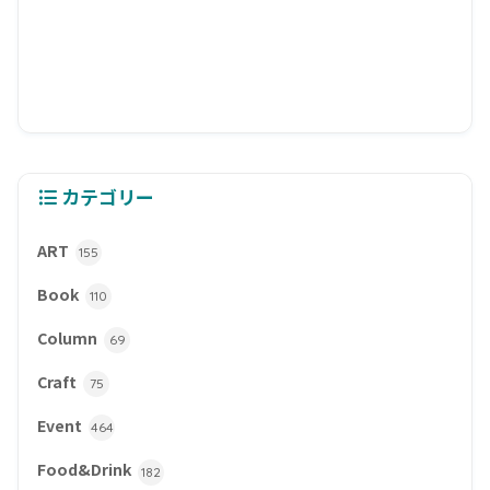
カテゴリー
ART
155
Book
110
Column
69
Craft
75
Event
464
Food&Drink
182