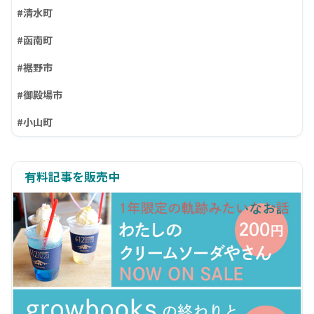
#清水町
#函南町
#裾野市
#御殿場市
#小山町
有料記事を販売中