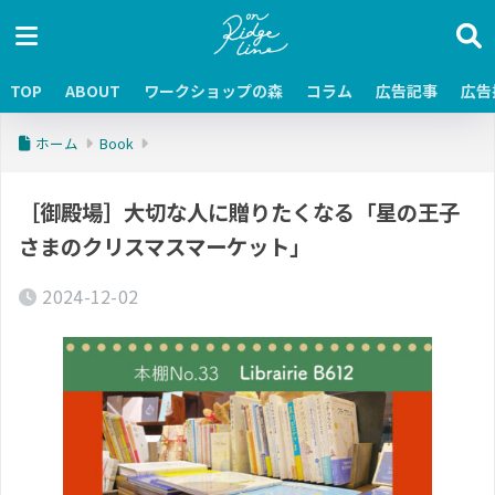
TOP
ABOUT
ワークショップの森
コラム
広告記事
広告
ホーム
Book
［御殿場］大切な人に贈りたくなる「星の王子
さまのクリスマスマーケット」
2024-12-02