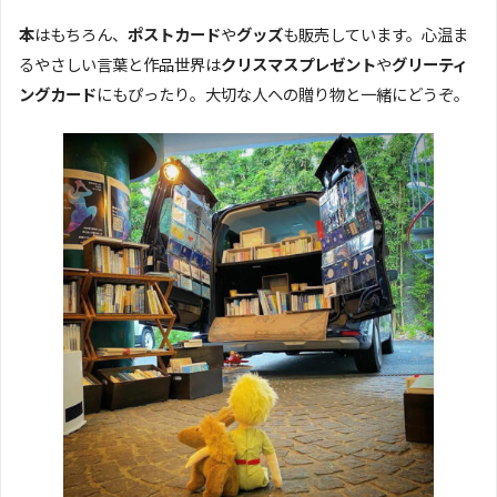
本
はもちろん、
ポストカード
や
グッズ
も販売しています。心温ま
るやさしい言葉と作品世界は
クリスマスプレゼント
や
グリーティ
ングカード
にもぴったり。大切な人への贈り物と一緒にどうぞ。