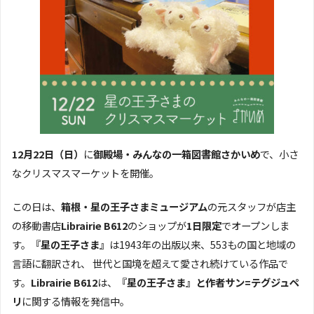
12月22日（日）
に
御殿場・みんなの一箱図書館さかいめ
で、小さ
なクリスマスマーケットを開催。
この日は、
箱根・星の王子さまミュージアム
の元スタッフが店主
の移動書店
Librairie B612
のショップが
1日限定
でオープンしま
す。
『星の王子さま』
は1943年の出版以来、553もの国と地域の
言語に翻訳され、 世代と国境を超えて愛され続けている作品で
す。
Librairie B612
は、
『星の王子さま』と作者サン=テグジュペ
リ
に関する情報を発信中。