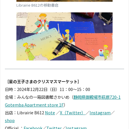
Librairie B612の移動書店
［星の王子さまのクリスマスマーケット］
日時：2024年12月22日（日）11：00〜15：00
会場：みんなの一箱図書館さかいめ（
静岡県御殿場市萩原720-1
Gotemba Apartment store 1F
）
出店：Librairie B612
Note
／
X（Twitter）
／
Instagram
／
shop
Official ：
Facebook
／
Twitter
／
Instagram