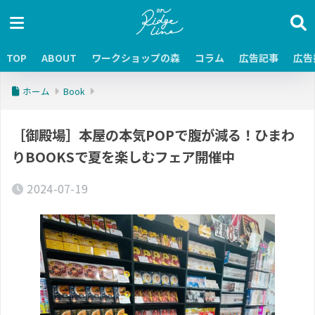
TOP
ABOUT
ワークショップの森
コラム
広告記事
広告
ホーム
Book
［御殿場］本屋の本気POPで腹が減る！ひまわ
りBOOKSで夏を楽しむフェア開催中
2024-07-19