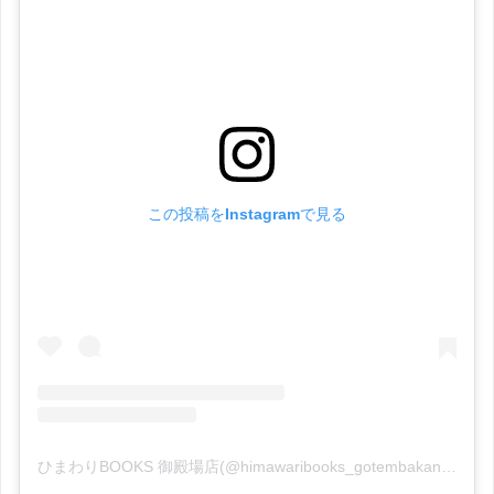
この投稿をInstagramで見る
ひまわりBOOKS 御殿場店(@himawaribooks_gotembakannami)がシェアした投稿