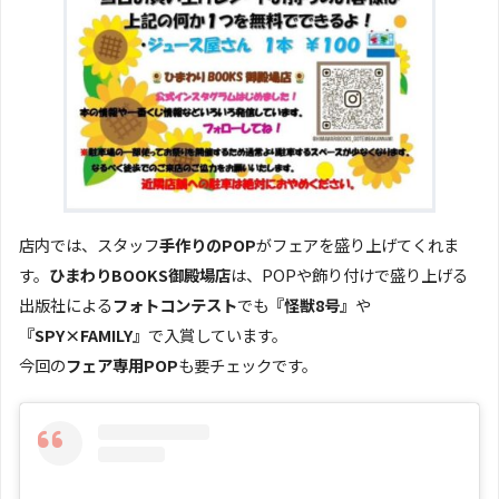
店内では、スタッフ
手作りのPOP
がフェアを盛り上げてくれま
す。
ひまわりBOOKS御殿場店
は、POPや飾り付けで盛り上げる
出版社による
フォトコンテスト
でも
『怪獣8号』
や
『SPY×FAMILY』
で入賞しています。
今回の
フェア専用POP
も要チェックです。