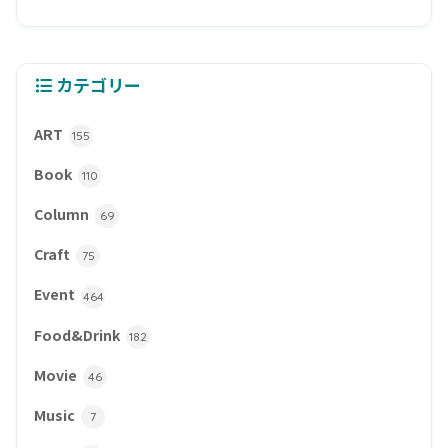
カテゴリー
ART
155
Book
110
Column
69
Craft
75
Event
464
Food&Drink
182
Movie
46
Music
7