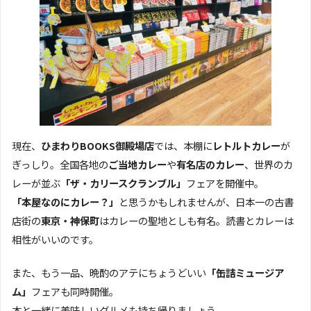
現在、
ひまわりBOOKS御殿場店
では、本棚に
レトルトカレー
が
ぎっしり。全国各地の
ご当地カレー
や
有名店のカレー
、世界のカ
レーが並ぶ
「ザ・カリースクランブル」
フェアを開催中。
「本屋なのにカレー？」
と思うかもしれませんが、日本一の古書
店街の
東京・神保町
はカレーの聖地としも有名。読書とカレーは
相性がいいのです。
また、もう一品、晩酌のアテにちょうどいい
「缶詰ミュージア
ム」
フェアも同時開催。
本と一緒に美味しいグルメも持ち帰りましょう。