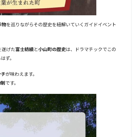
示物
を巡りながらその歴史を紐解いていくガイドイベント
を遂げた
富士紡績
と
小山町の歴史
は、ドラマチックでこの
るはず。
ンチ
が味わえます。
約制
です。