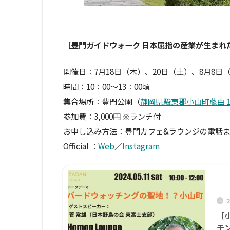
［豊門ガイドウォーク 日本屈指の産業が生まれ
開催日：7月18日（木）、20日（土）、8月8日
時間：10：00〜13：00頃
集合場所：豊門公園（
静岡県駿東郡小山町藤曲１
参加費：3,000円 ※ランチ付
お申し込み方法：豊門カフェ&ラウンジの電話またはSN
Official ：
Web
／
Instagram
［
チ