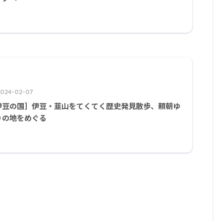
2024-02-07
伊豆の国］伊豆・韮山をてくてく歴史発見散歩、頼朝ゆ
りの地をめぐる