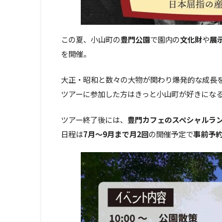
この夏、小山町の
豊門公園
で園内の
文化財
や
展
を開催。
大正・昭和と数々の大物が関わり爆発的な成長
ツアーに参加した方はきっと小山町が好きにな
ツアー終了後には、
豊門カフェのスペシャルラ
日程は
7月～9月まで月2回
の開催予定で
事前予