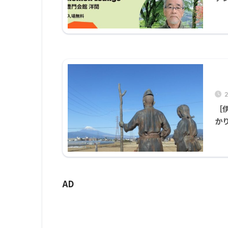
［
か
AD