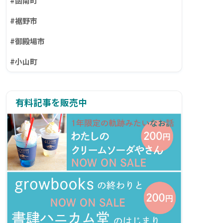
#函南町
#裾野市
#御殿場市
#小山町
有料記事を販売中