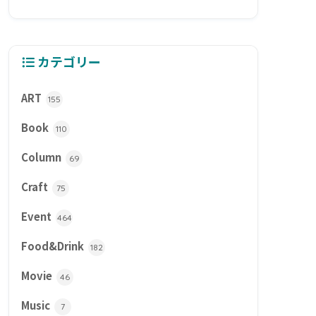
カテゴリー
ART
155
Book
110
Column
69
Craft
75
Event
464
Food&Drink
182
Movie
46
Music
7