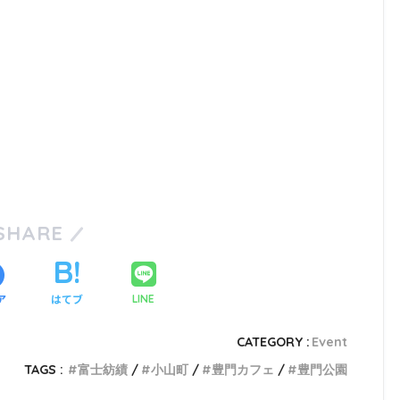
SHARE
ア
はてブ
LINE
CATEGORY :
Event
TAGS :
富士紡績
小山町
豊門カフェ
豊門公園