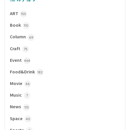
ART
155
Book
110
Column
69
Craft
75
Event
464
Food&Drink
182
Movie
46
Music
7
News
113
Space
40
Sports