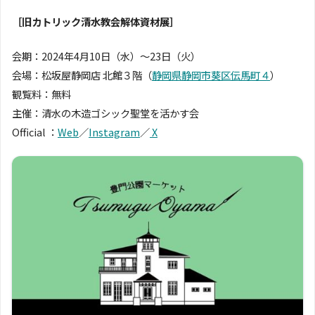
［旧カトリック清水教会解体資材展］
会期：2024年4月10日（水）〜23日（火）
会場：松坂屋静岡店 北館３階（
静岡県静岡市葵区伝馬町４
）
観覧料：無料
主催：清水の木造ゴシック聖堂を活かす会
Official ：
Web
／
Instagram
／
X