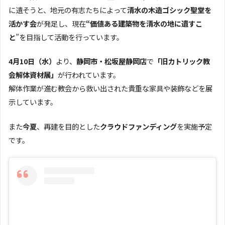
に遺そうと、地元の有志たちによって
清水の木造ゴシック聖堂を
活かす会
が発足し、現在
“価値ある建築物を清水の地に遺すこ
と
”を目指して活動を行っています。
4月10日（水）
より、
静岡市・松坂屋静岡店
で
「旧カトリック教
会解体資材展」
が行われています。
解体作業が進む教会から救い出された貴重な家具や装飾などを展
示しています。
また
今夏
、再建を目的とした
クラウドファンディング
を実施予定
です。