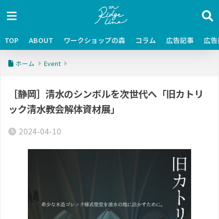
TOP
ABOUT
ワークショップの森
コラム
広告記事
広告
ホーム
Event
［静岡］清水のシンボルを次世代へ「旧カトリ
ック清水教会解体資材展」
2024-04-10