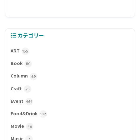
カテゴリー
ART
155
Book
110
Column
69
Craft
75
Event
464
Food&Drink
182
Movie
46
Music
7