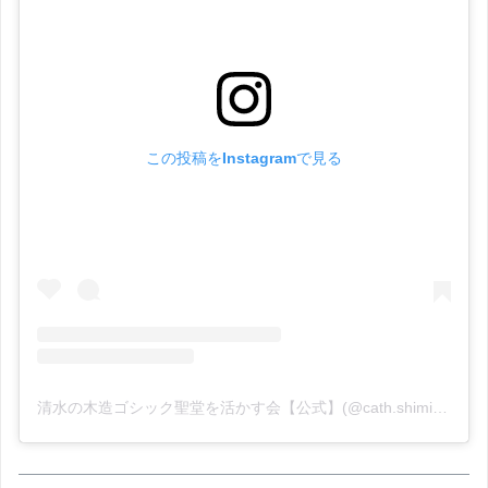
この投稿をInstagramで見る
清水の木造ゴシック聖堂を活かす会【公式】(@cath.shimizu)がシェアした投稿