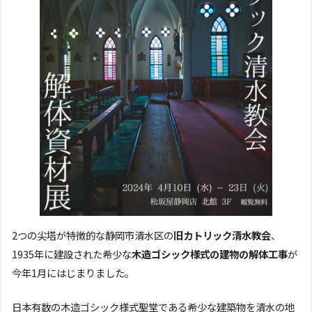
2つの尖塔が特徴的な静岡市清水区の
旧カトリック清水教会
、
1935年に建設された希少な
木造ゴシック様式の建物の解体工事
が
今年1月にはじまりました。
日本有数の木造ゴシック様式聖堂である希少な建築物を清水の地