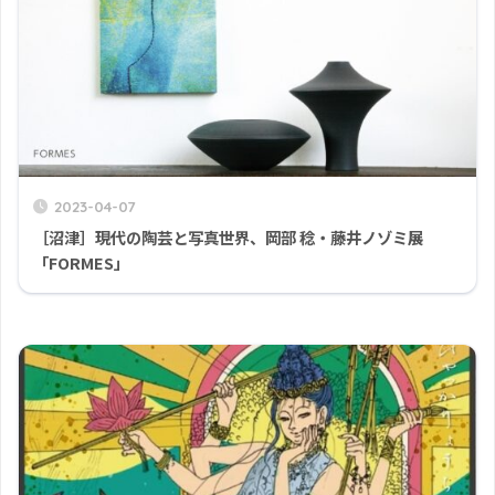
2023-04-07
［沼津］現代の陶芸と写真世界、岡部 稔・藤井ノゾミ展
「FORMES」