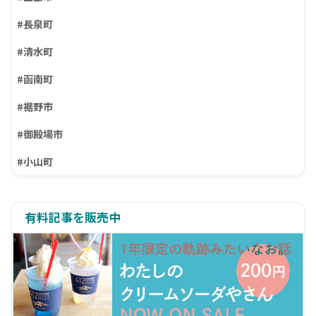
#長泉町
#清水町
#函南町
#裾野市
#御殿場市
#小山町
有料記事を販売中