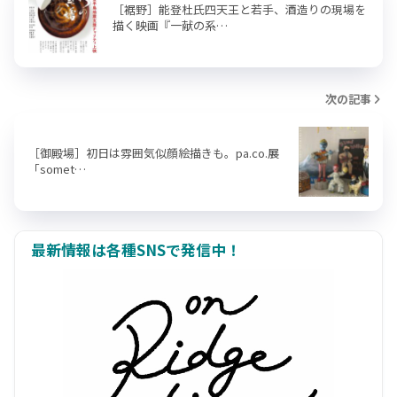
［裾野］能登杜氏四天王と若手、酒造りの現場を
描く映画『一献の系…
次の記事
［御殿場］初日は雰囲気似顔絵描きも。pa.co.展
「somet…
最新情報は各種SNSで発信中！