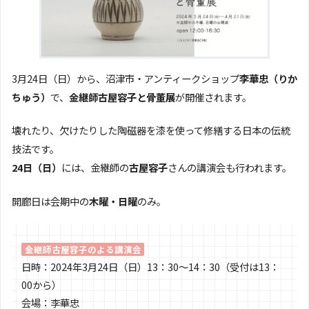
3月24日（日）から、沼津市・アンティークショップ
李華忠（りか
ちゅう）
で、
金継師古屋容子と骨董展
が開催されます。
壊れたり、欠けたりした陶磁器を漆を使って修繕する日本の伝統
技法です。
24日（日）
には、金継師の
古屋容子
さんの講演会も行われます。
開廊日は会期中の
木曜・日曜
のみ。
金継師古屋容子のよる講演会
日時：2024年3月24日（日）13：30〜14：30（受付は13：
00から）
会場：李華忠