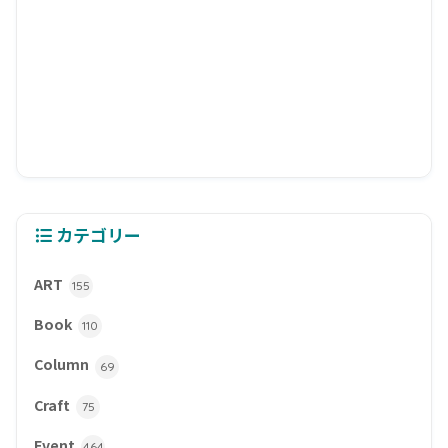
カテゴリー
ART
155
Book
110
Column
69
Craft
75
Event
464