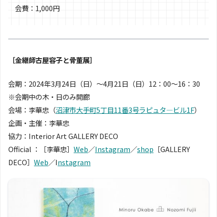
会費：1,000円
［金継師古屋容子と骨董展］
会期：2024年3月24日（日）〜4月21日（日）12：00〜16：30
※会期中の木・日のみ開廊
会場：李華忠（
沼津市大手町5丁目11番3号ラピュタ―ビル1F
）
企画・主催：李華忠
協力：Interior Art GALLERY DECO
Official ：［李華忠］
Web
／
Instagram
／
shop
［GALLERY
DECO］
Web
／I
nstagram