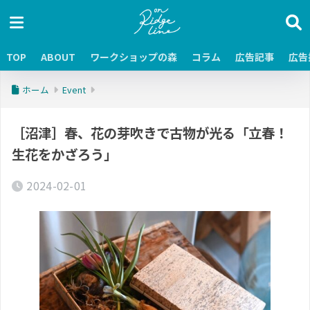
TOP
ABOUT
ワークショップの森
コラム
広告記事
広告
ホーム
Event
［沼津］春、花の芽吹きで古物が光る「立春！
生花をかざろう」
2024-02-01