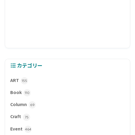
カテゴリー
ART
155
Book
110
Column
69
Craft
75
Event
464