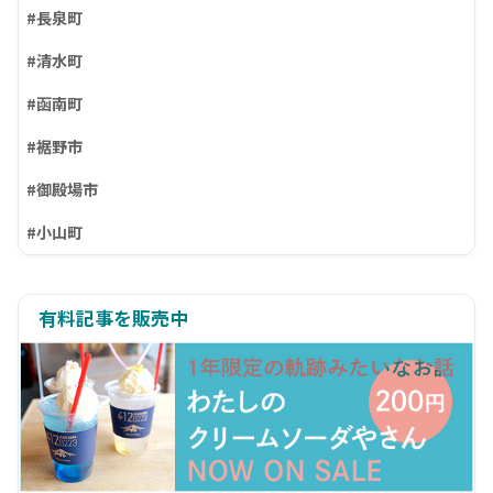
#長泉町
#清水町
#函南町
#裾野市
#御殿場市
#小山町
有料記事を販売中