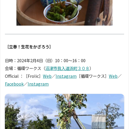
［立春！生花をかざろう］
日時：2024年2月4日（日）10：00〜16：00
会場：循環ワークス（
沼津市我入道浜町３０８
）
Official ：［Frolic］
Web
／
Instagram
［循環ワークス］
Web
／
Facebook
／
Instagram