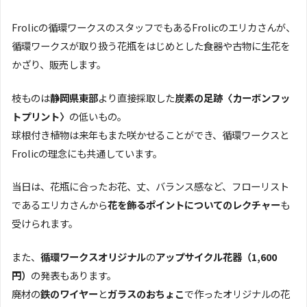
Frolicの循環ワークスのスタッフでもあるFrolicのエリカさんが、
循環ワークスが取り扱う花瓶をはじめとした食器や古物に生花を
かざり、販売します。
枝ものは
静岡県東部
より直接採取した
炭素の足跡〈カーボンフッ
トプリント〉
の低いもの。
球根付き植物は来年もまた咲かせることができ、循環ワークスと
Frolicの理念にも共通しています。
当日は、花瓶に合ったお花、丈、バランス感など、フローリスト
であるエリカさんから
花を飾るポイントについてのレクチャー
も
受けられます。
また、
循環ワークスオリジナル
の
アップサイクル花器（1,600
円）
の発表もあります。
廃材の
鉄のワイヤー
と
ガラスのおちょこ
で作ったオリジナルの花