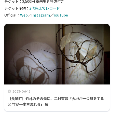
チケット：2,500円 ※来場者特典付き
チケット予約：
3代先までレコード
Official：
Web
／
Instagram
／
YouTube
2023-06-12
［長泉町］竹林のその先に、二村有音「大地が一つ息をする
と 竹が一本生まれる」 展