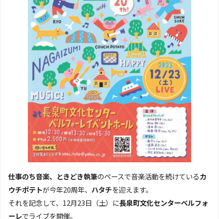
仕事のち音楽、ときどき執筆
のペースで音楽活動を続けている
カ
ウチポテト
が今年20周年、
ハタチ
を迎えます。
それを記念して、12月23日（土）に
長泉町文化センターベルフォ
ーレ
でライブを開催。