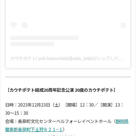
カウチポテト/ yuki katsumata(@utau_tulip)がシェアした投稿
［カウチポテト結成20周年記念公演 20歳のカウチポテト］
日時：2023年12月23日（土）［開場］12：30／［開演］13：
30〜15：30
会場：長泉町文化センターベルフォーレイベントホール（
静岡県
駿東郡長泉町下土狩８２１−１
）