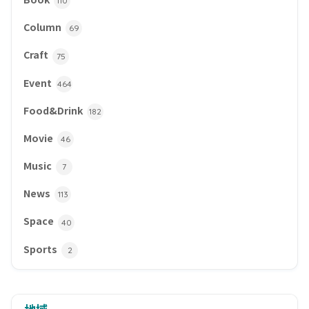
110
Column
69
Craft
75
Event
464
Food&Drink
182
Movie
46
Music
7
News
113
Space
40
Sports
2
地域