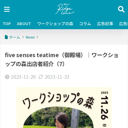
TOP
ABOUT
ワークショップの森
コラム
広告記事
広告
ホーム
News
five senses teatime（御殿場）｜ワークショ
ップの森出店者紹介（7）
2023-11-20
2023-11-23