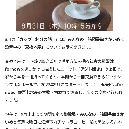
8月の
「カップ一杯分の話。」
は、
みんなの一箱図書館さかいめ
に
設置中の
「交換本屋」
についてお話を聞きます。
交換本屋は、市街の空きビルの活用方法を探る社会実験
沼津
fornow
をきっかけに結成したユニット
「アジト開き」
の企画で、
家から本を一冊持ってくると、本棚から一冊交換できるというシ
ンプルなルールで、2022年9月にスタートしました。
丸天ビルfor
now、佐吾七水産の古物・古本市
で設置し、多くの交換が行われ
ました。
現在は、9月末までの期間限定で
御殿場・みんなの一箱図書館さか
いめ
と毎週火曜日に沼津市内
チャトラコーヒー前
で営業する古本