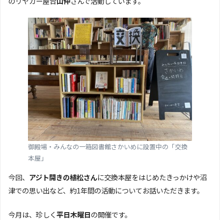
のリヤカー屋台
山仲
さんで活動しています。
御殿場・みんなの一箱図書館さかいめに設置中の「交換
本屋」
今回、
アジト開きの植松さん
に交換本屋をはじめたきっかけや沼
津での思い出など、約1年間の活動についてお話いただきます。
今月は、珍しく
平日木曜日
の開催です。