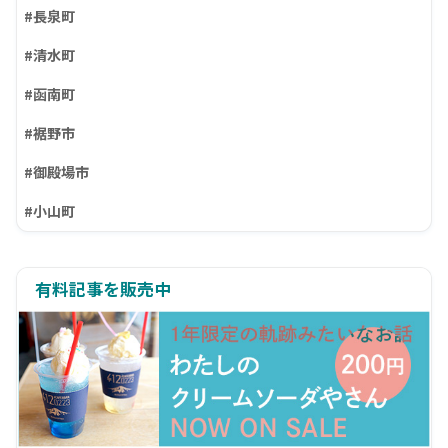
#長泉町
#清水町
#函南町
#裾野市
#御殿場市
#小山町
有料記事を販売中