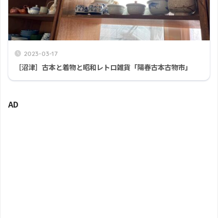
2023-03-17
［沼津］古本と着物と昭和レトロ雑貨「陽春古本古物市」
AD