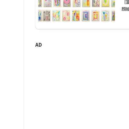
［
顔絵
AD