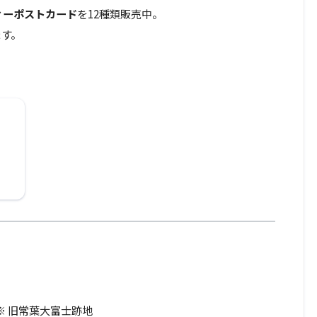
ィーポストカード
を12種類販売中。
ます。
※ 旧常葉大富士跡地