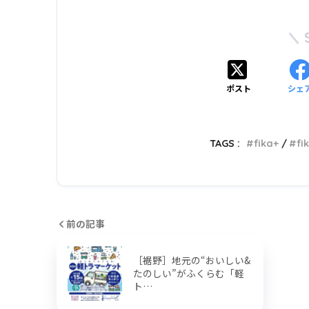
ポスト
シェ
TAGS :
fika+
fi
前の記事
［裾野］地元の“おいしい&
たのしい”がふくらむ「軽
ト…