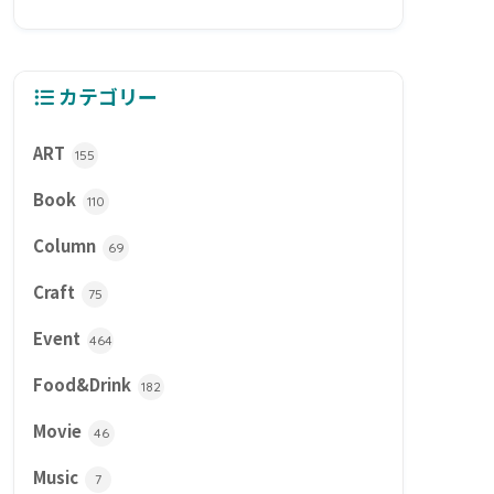
カテゴリー
ART
155
Book
110
Column
69
Craft
75
Event
464
Food&Drink
182
Movie
46
Music
7