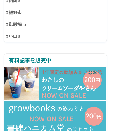
#函南町
#裾野市
#御殿場市
#小山町
有料記事を販売中