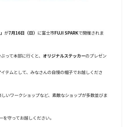
e」
が
7月16日（日）
に富士市
FUJI SPARK
で開催されま
かぶって本部に行くと、
オリジナルステッカー
のプレゼン
アイテムとして、みなさんの自慢の帽子でお越しくださ
楽しいワークショップなど、素敵なショップが多数並びま
ーを守ってお越しください。