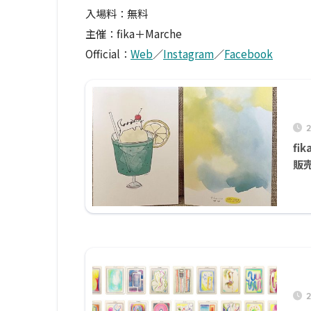
入場料：無料
主催：fika＋Marche
Official：
Web
／
Instagram
／
Facebook
fi
販