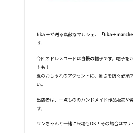
fika ＋
が贈る素敵なマルシェ、
「fika＋march
す。
今回のドレスコードは
自慢の帽子
です。帽子を
トも！
夏のおしゃれのアクセントに、暑さを防ぐ必須
い。
出店者は、一点もののハンドメイド作品販売や
す。
ワンちゃんと一緒に来場もOK！その場合はマナ