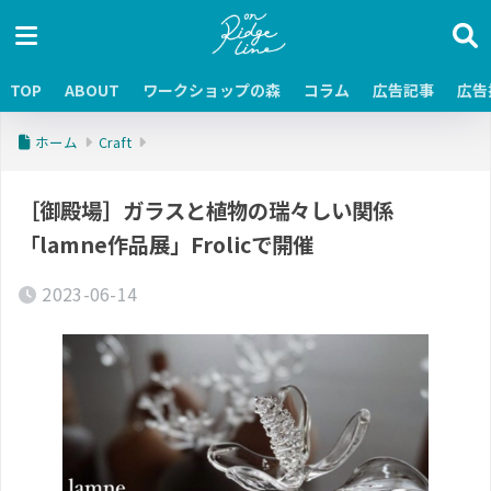
TOP
ABOUT
ワークショップの森
コラム
広告記事
広告
ホーム
Craft
［御殿場］ガラスと植物の瑞々しい関係
「lamne作品展」Frolicで開催
2023-06-14