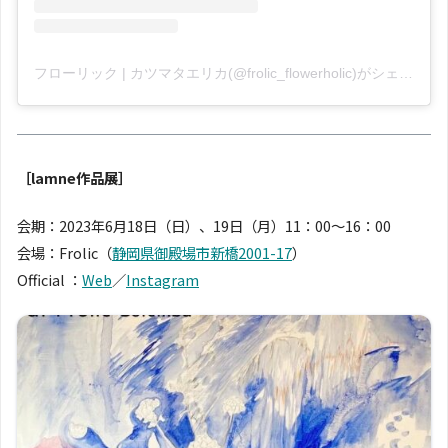
フローリック | カツマタエリカ(@frolic_flowerholic)がシェアした投稿
［lamne作品展］
会期：2023年6月18日（日）、19日（月）11：00〜16：00
会場：Frolic（
静岡県御殿場市新橋2001-17
）
Official ：
Web
／
Instagram