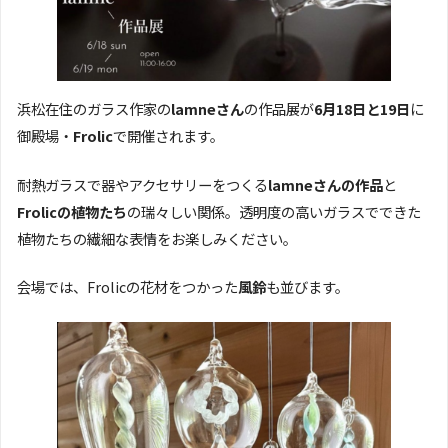
浜松在住のガラス作家の
lamneさん
の作品展が
6月18日と19日
に
御殿場・
Frolic
で開催されます。
耐熱ガラスで器やアクセサリーをつくる
lamneさんの作品
と
Frolicの植物たち
の瑞々しい関係。透明度の高いガラスでできた
植物たちの繊細な表情をお楽しみください。
会場では、Frolicの花材をつかった
風鈴
も並びます。