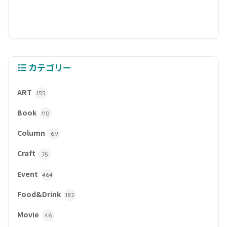
カテゴリー
ART
155
Book
110
Column
69
Craft
75
Event
464
Food&Drink
182
Movie
46