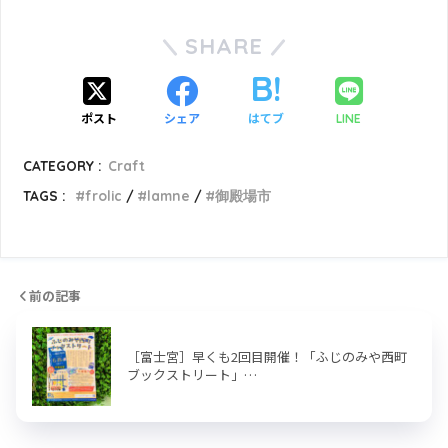
SHARE
ポスト
シェア
はてブ
LINE
CATEGORY :
Craft
TAGS :
frolic
lamne
御殿場市
前の記事
［富士宮］早くも2回目開催！「ふじのみや西町
ブックストリート」…