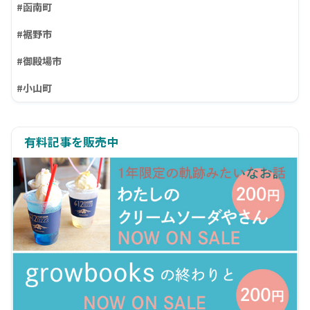
#函南町
#裾野市
#御殿場市
#小山町
有料記事を販売中