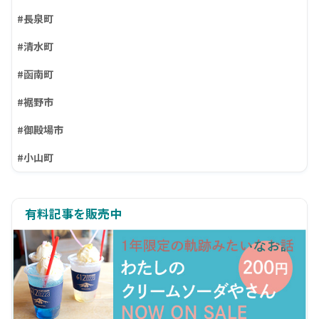
#長泉町
#清水町
#函南町
#裾野市
#御殿場市
#小山町
有料記事を販売中