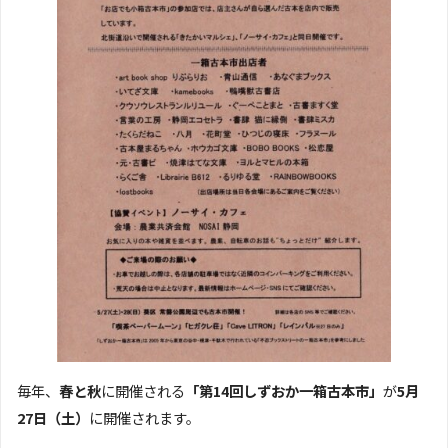
毎年、
春と秋
に開催される
「第14回しずおか一箱古本市」
が
5月
27日（土）
に開催されます。