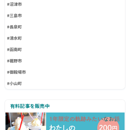
#沼津市
#三島市
#長泉町
#清水町
#函南町
#裾野市
#御殿場市
#小山町
有料記事を販売中