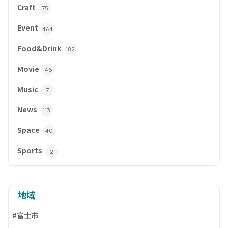
Craft
75
Event
464
Food&Drink
182
Movie
46
Music
7
News
113
Space
40
Sports
2
地域
#富士市