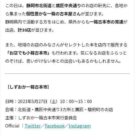
この日は、
静岡市北街道
と
鷹匠中央通り
のお店の軒先に、各地か
ら集まった
個性豊かな一箱の古本屋さん
が並びます。
静岡県内で活動する方をはじめ、県外からも
一箱古本市の常連
が
出店、
計30店
が並びます。
また、地域のお店のみなさんがセレクトした本を店内で販売する
「お店でも小箱古本市」
も行われます。気になるお店をふらっと
のぞけば、思いがけない本との出会いもあるかもしれません。
［しずおか一箱古本市］
日時：2023年5月27日（土）10：00〜15：00
会場：北街道・鷹匠中央通り3カ所と鷹匠・駿府町のお店
主催：しずおか一箱古本市実行委員会
Official ：
Twitter
／
Facebook
／
Instagram