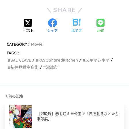
SHARE
ポスト
シェア
はてブ
LINE
CATEGORY :
Movie
TAGS :
BAL CLAVE
PASOSharedKitchen
スキマシネマ
新仲見世商店街
沼津市
前の記事
［御殿場］春を迎えた公園で「風を創るひとたち
東部展」