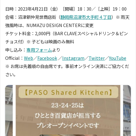
日時：2023年4月21日（金）［開場］18：30／［上映］19：00
会場：沼津新仲見世商店街（
静岡県沼津市大手町４丁目
）※ 雨天
強風時は、NUMAZU DESIGN CENTERに変更
チケット料金：2,000円（BAR CLAVEスペシャルドリンク＆ピン
チョス付）※ 子どもは映画のみ無料
申し込み：
専用フォーム
より
Official：
Web
／
Facebook
／
Instagram
／
Twitter
／
YouTube
※ お席は先着順の自由席です。事前オンライン決済にご協力くだ
さい。