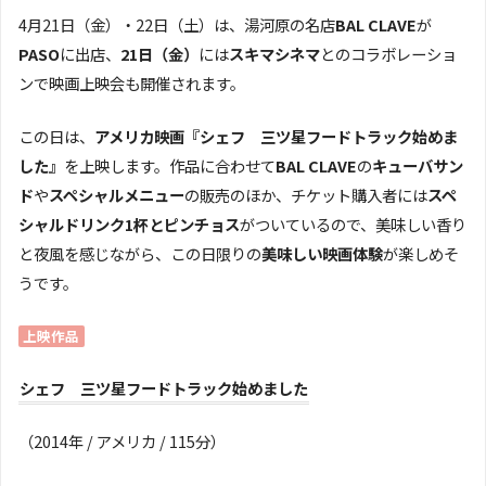
4月21日（金）・22日（土）は、湯河原の名店
BAL CLAVE
が
PASO
に出店、
21日（金）
には
スキマシネマ
とのコラボレーショ
ンで映画上映会も開催されます。
この日は、
アメリカ映画『シェフ 三ツ星フードトラック始めま
した』
を上映します。作品に合わせて
BAL CLAVE
の
キューバサン
ド
や
スペシャルメニュー
の販売のほか、チケット購入者には
スペ
シャルドリンク1杯とピンチョス
がついているので、美味しい香り
と夜風を感じながら、この日限りの
美味しい映画体験
が楽しめそ
うです。
上映作品
シェフ 三ツ星フードトラック始めました
（2014年 / アメリカ / 115分）