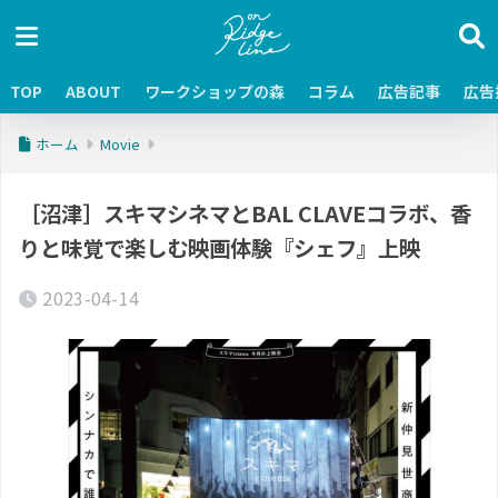
TOP
ABOUT
ワークショップの森
コラム
広告記事
広告
ホーム
Movie
［沼津］スキマシネマとBAL CLAVEコラボ、香
りと味覚で楽しむ映画体験『シェフ』上映
2023-04-14