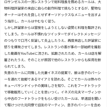
ロサンゼルスの一流レストランで総料理長を務めるカールは、大
物料理評論家の来店に自らの創作料理で挑もうとするが、堅物な
オーナーはそれを良しとせずオーソドックスなメニューを出すよ
う指示し、カールはやむなく従う。
しかし評論家からは冒険をしようとしない姿勢と料理を酷評され
てしまう。カールは不慣れなツイッターでダイレクトメッセージ
のつもりで口汚く反論して炎上したうえ、再度来店した評論家に
怒りを爆発させてしまう。レストランの客が事の一部始終を撮影
した動画をYouTubeに流され、拡散されたため、カールは店を解
雇されたうえ、そのことが原因で他のレストランからも採用を断
られてしまう。
失意のカールに同情した元妻イネズの提案で、彼は息子のパーシ
ーを連れて故郷であるマイアミを訪れる。そこでカールは熱々の
キューバサンドイッチの美味しさを知り、これをフードトラック
で移動販売していくことを思いつく。イネズの元夫マーヴィンか
ら中古のフードトラックをもらい受けたカールは、早速話を聞い
て駆けつけた元同僚で旧友のマーティン、息子のパーシーを含め