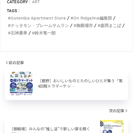
CATEGORY :
ART
TAGS :
Gotemba Apartment Store
On Ridgeline編集部
ナッタモン・プレームサムラン
御殿場市
森岡まこぱ
石神夏希
鈴木竜一朗
前の記事
［裾野］おいしいものとたのしいひとが集う「第
4回軽トラマーケッ…
次の記事
［御殿場］みんなの“推し活”で新しい扉を開く