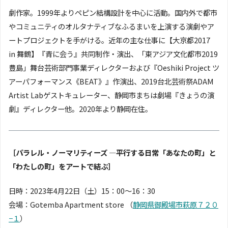
劇作家。1999年よりペピン結構設計を中心に活動。国内外で都市
やコミュニティのオルタナティブなふるまいを上演する演劇やア
ートプロジェクトを手がける。近年の主な仕事に【大京都2017
in 舞鶴】『青に会う』共同制作・演出、「東アジア文化都市2019
豊島」舞台芸術部門事業ディレクターおよび『Oeshiki Project ツ
アーパフォーマンス《BEAT》』作演出、2019台北芸術祭ADAM
Artist Labゲストキュレーター、静岡市まちは劇場『きょうの演
劇』ディレクター他。2020年より静岡在住。
［パラレル・ノーマリティーズ ―平行する日常「あなたの町」と
「わたしの町」をアートで結ぶ］
日時：2023年4月22日（土）15：00〜16：30
会場：Gotemba Apartment store （
静岡県御殿場市萩原７２０
−１
）