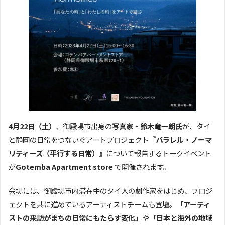
4月22日（土）
、御殿場市出身の
写真家・鈴木竜一朗氏
が、タイ
と静岡の日常をつないぐアートプロジェクト
『パラレル・ノーマ
リティーズ（平行する日常）』
について報告するトークイベント
が
Gotemba Apartment store
で開催されます。
会場には、御殿場市内滞在中のタイ人の劇作家をはじめ、プロジ
ェクトを共に進めているアーティストチームも登壇。
「アーティ
ストの来訪がまちの日常にもたらす変化」
や
「日本と海外の地域