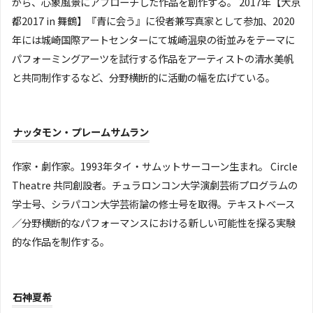
がら、心象風景にアプローチした作品を創作する。 2017年【大京
都2017 in 舞鶴】『青に会う』に役者兼写真家として参加、2020
年には城崎国際アートセンターにて城崎温泉の街並みをテーマに
パフォーミングアーツを試行する作品をアーティストの清水美帆
と共同制作するなど、分野横断的に活動の幅を広げている。
ナッタモン・プレームサムラン
作家・劇作家。1993年タイ・サムットサーコーン生まれ。 Circle
Theatre 共同創設者。チュラロンコン大学演劇芸術プログラムの
学士号、シラパコン大学芸術論の修士号を取得。テキストベース
／分野横断的なパフォーマンスにおける新しい可能性を探る実験
的な作品を制作する。
石神夏希