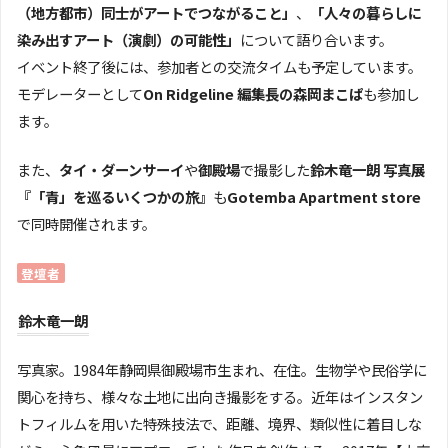
（地方都市）同士がアートでつながること」
、
「人々の暮らしに
染み出すアート（演劇）の可能性」
について語り合います。
イベント終了後には、参加者との交流タイムも予定しています。
モデレーターとして
On Ridgeline 編集長の森岡まこぱ
も参加し
ます。
また、
タイ・ダーンサーイ
や
御殿場
で撮影した
鈴木竜一朗 写真展
『「青」を巡るいくつかの旅』
も
Gotemba Apartment store
で同時開催されます。
登壇者
鈴木竜一朗
写真家。1984年静岡県御殿場市生まれ、在住。生物学や民俗学に
関心を持ち、様々な土地に出向き撮影をする。近年はインスタン
トフィルムを用いた特殊技法で、距離、境界、類似性に着目しな