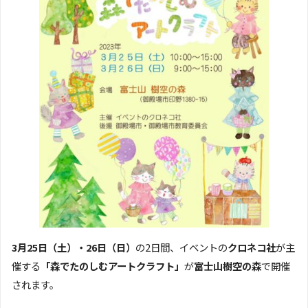
3月25日（土）・26日（日）
の2日間、イベントの
クロネコ社
が主
催する
「森でたのしむアートクラフト」
が
富士山樹空の森
で開催
されます。