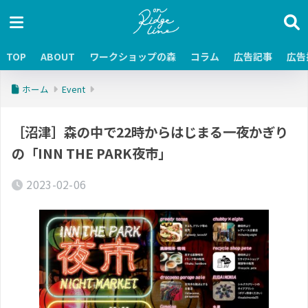
TOP
ABOUT
ワークショップの森
コラム
広告記事
広告
ホーム
Event
［沼津］森の中で22時からはじまる一夜かぎり
の「INN THE PARK夜市」
2023-02-06