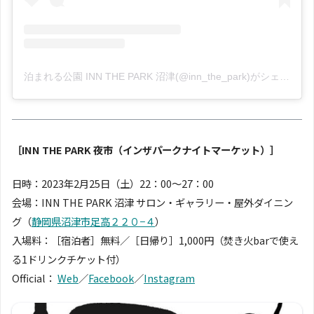
泊まれる公園 INN THE PARK 沼津(@inn_the_park)がシェアした投稿
［INN THE PARK 夜市（インザパークナイトマーケット）］
日時：2023年2月25日（土）22：00〜27：00
会場：INN THE PARK 沼津 サロン・ギャラリー・屋外ダイニン
グ（
静岡県沼津市足高２２０−４
）
入場料：［宿泊者］無料／［日帰り］1,000円（焚き火barで使え
る1ドリンクチケット付）
Official：
Web
／
Facebook
／
Instagram