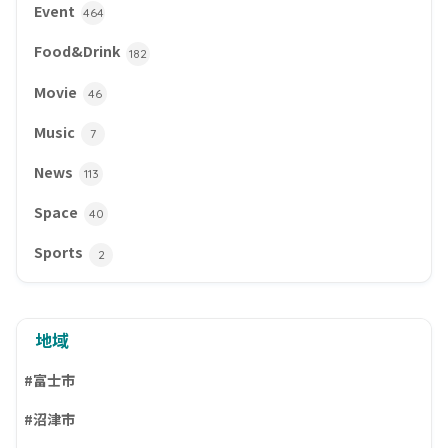
Event
464
Food&Drink
182
Movie
46
Music
7
News
113
Space
40
Sports
2
地域
#富士市
#沼津市