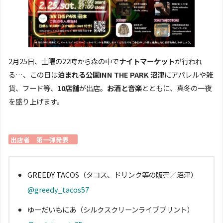
2月25日、土曜の22時から森の中で
ナイトマーケット
が行われ
る…、この日は
泊まれる公園INN THE PARK 沼津
にアパレルや雑
貨、フード等、
10店舗
が出店。
お酒と音楽
とともに、真冬の一夜
を盛り上げます。
出店者 第一弾発表
GREEDY TACOS（タコス、ドリンク等の販売／沼津）
@greedy_tacos57
ゆーだいもにあ（シルクスクリーンライブプリント）