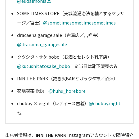
@eudaimonia25
SOMETIMES STORE（天城流湯治法を軸とするマッサ
ージ／富士）
@sometimesometimesometimes
dracaena garage sale（古着店／吉祥寺）
@dracaena_garagesale
クツシタトサケ bobo（お酒とセレクト靴下店）
@kutushitatosake_bobo
※当日は靴下販売のみ
INN THE PARK（焚き火BARとガラクタ市／沼津）
薬膳喫茶 惚惚
@huhu_horebore
chubby × eight（レディース古着）
@chubby.eight
他
出店者情報は、
INN THE PARK
Instagramアカウントで随時紹介