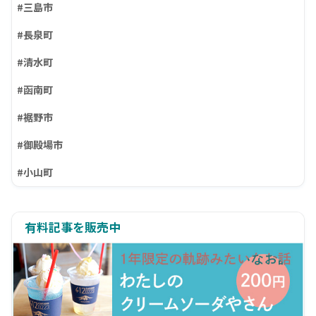
#三島市
#長泉町
#清水町
#函南町
#裾野市
#御殿場市
#小山町
有料記事を販売中