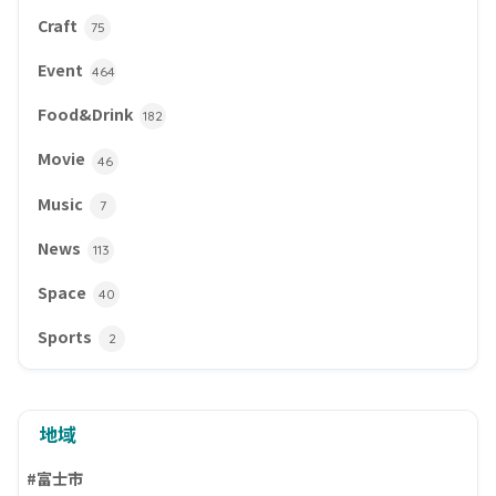
Craft
75
Event
464
Food&Drink
182
Movie
46
Music
7
News
113
Space
40
Sports
2
地域
#富士市