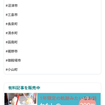
#沼津市
#三島市
#長泉町
#清水町
#函南町
#裾野市
#御殿場市
#小山町
有料記事を販売中