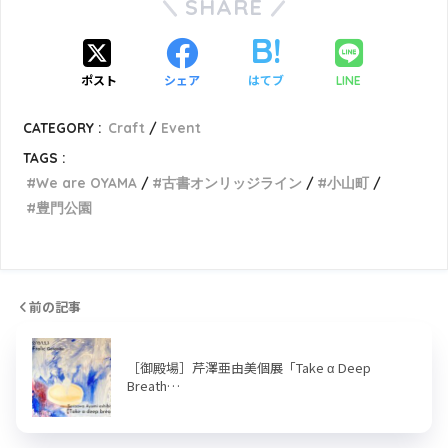
SHARE
ポスト
シェア
はてブ
LINE
CATEGORY :
Craft
Event
TAGS :
We are OYAMA
古書オンリッジライン
小山町
豊門公園
前の記事
［御殿場］芹澤亜由美個展「Take α Deep
Breath…