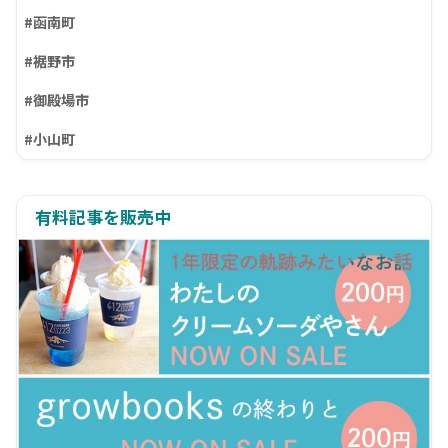
#函南町
#裾野市
#御殿場市
#小山町
有料記事を販売中