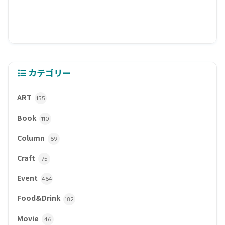
カテゴリー
ART
155
Book
110
Column
69
Craft
75
Event
464
Food&Drink
182
Movie
46