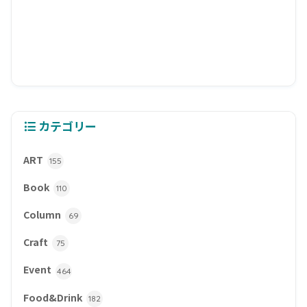
カテゴリー
ART
155
Book
110
Column
69
Craft
75
Event
464
Food&Drink
182