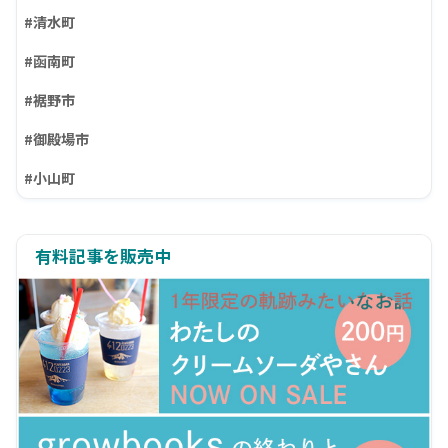
#清水町
#函南町
#裾野市
#御殿場市
#小山町
有料記事を販売中