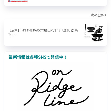
次の記事
［沼津］INN THE PARKで勝山八千代「道具 器 果
物」…
最新情報は各種SNSで発信中！