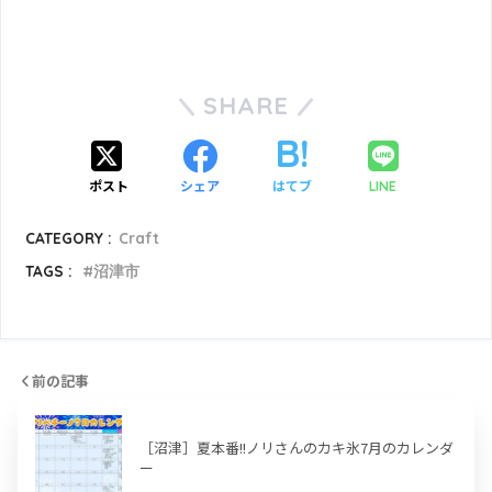
SHARE
ポスト
シェア
はてブ
LINE
CATEGORY :
Craft
TAGS :
沼津市
前の記事
［沼津］夏本番!!ノリさんのカキ氷7月のカレンダ
ー