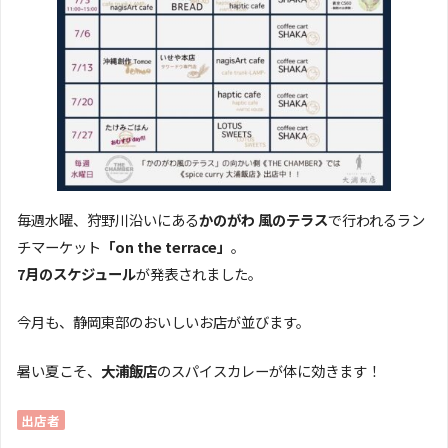
毎週水曜、狩野川沿いにある
かのがわ 風のテラス
で行われるラン
チマーケット
「on the terrace」
。
7月のスケジュール
が発表されました。
今月も、静岡東部のおいしいお店が並びます。
暑い夏こそ、
大浦飯店
のスパイスカレーが体に効きます！
出店者