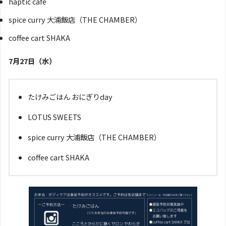
haptic cafe
spice curry 大浦飯店（THE CHAMBER）
coffee cart SHAKA
7月27日（水）
たけみごはん おにぎりday
LOTUS SWEETS
spice curry 大浦飯店（THE CHAMBER）
coffee cart SHAKA