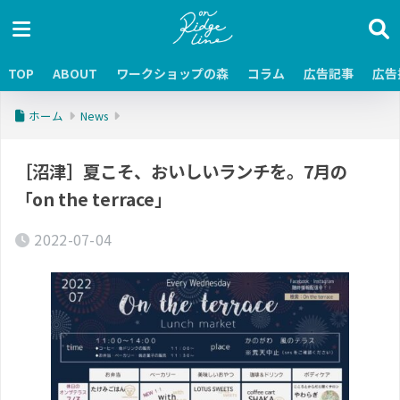
TOP
ABOUT
ワークショップの森
コラム
広告記事
広告
ホーム
News
［沼津］夏こそ、おいしいランチを。7月の
「on the terrace」
2022-07-04