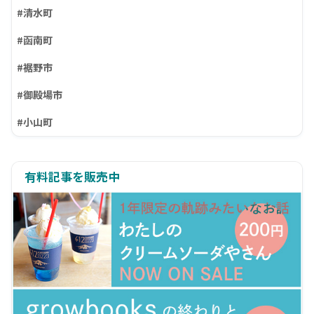
#清水町
#函南町
#裾野市
#御殿場市
#小山町
有料記事を販売中