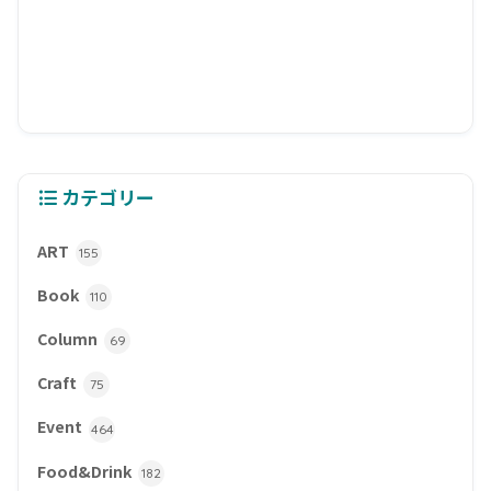
カテゴリー
ART
155
Book
110
Column
69
Craft
75
Event
464
Food&Drink
182