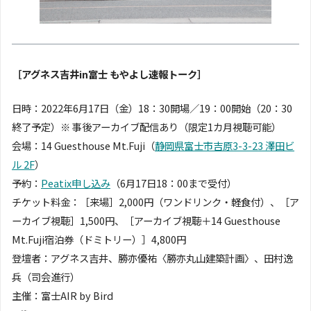
［アグネス吉井in富士 もやよし速報トーク］
日時：2022年6月17日（金）18：30開場／19：00開始（20：30
終了予定）※ 事後アーカイブ配信あり（限定1カ月視聴可能）
会場：14 Guesthouse Mt.Fuji（
静岡県富士市吉原3-3-23 澤田ビ
ル 2F
）
予約：
Peatix申し込み
（6月17日18：00まで受付）
チケット料金：［来場］2,000円（ワンドリンク・軽食付）、［ア
ーカイブ視聴］1,500円、［アーカイブ視聴＋14 Guesthouse
Mt.Fuji宿泊券（ドミトリー）］4,800円
登壇者：アグネス吉井、勝亦優祐〈勝亦丸山建築計画〉、田村逸
兵（司会進行）
主催：富士AIR by Bird