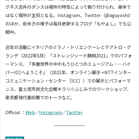
グネス吉井のダンスは場所の特性によって振り付けられ、身体で
はなく場所が主役となる。Instagram、Twitter（@aguyoshi）
のほか、街歩きの様子は毎月更新するブログ「もやよし」でも公
開中。
近年の活動にイタリアのミラノ・トリエンナーレとテアトロ・グ
ランデ（2022年5月）「ストレンジシード静岡2021」でのパフォ
ーマンス、『多層世界の中のもうひとつのミュージアム——ハイ
パーICCへようこそ』（2021年、オンライン展示 +NTTインター
コミュニケーション・センター ［ICC］）での展示とパフォーマ
ンス、富士見市民文化会館キラリ☆ふじみでのワークショップ、
東京都現代美術館でのトークなど。
Official ：
Web
／
Instagram
／
Twitter