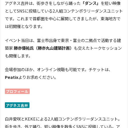
アグネス吉井は、街歩きをしながら踊った
「ダンス」
を短い映像
としてSNSに投稿している2人組コンテンポラリーダンスユニット
です。これまで首都圏を中心に展開してきましたが、東海地方で
は初開催となります。
イベント当日は、富士市出身で東京・富士の二拠点で活動する建
築家
勝亦優祐氏（勝亦丸山建築計画）
も交えたトークセッション
も開催します。
会場参加のほか、オンライン視聴も可能です。チケットは、
Peatix
よりお求めください。
プロフィール
アグネス吉井
白井愛咲とKEKEによる2人組コンテンポラリーダンスユニット。
街を歩き、外で踊り、短い映像を数多くSNSに投稿している。ア