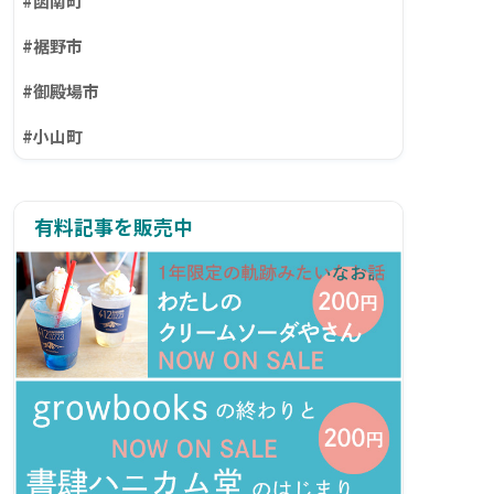
#函南町
#裾野市
#御殿場市
#小山町
有料記事を販売中