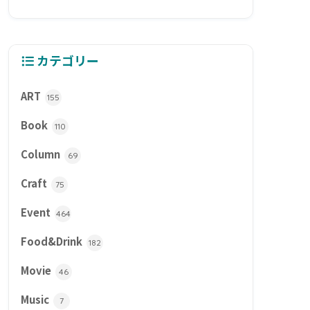
カテゴリー
ART
155
Book
110
Column
69
Craft
75
Event
464
Food&Drink
182
Movie
46
Music
7