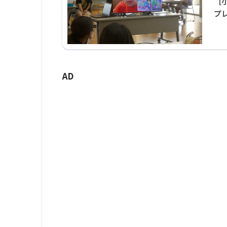
［
プ
AD