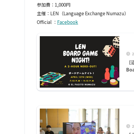
参加費：1,000円
主催：LEN（Language Exchange Numazu）
Official ：
Facebook
2
［
Bo
2