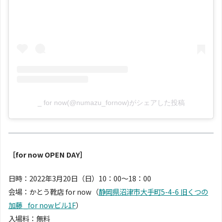
_ for now(@numazu_fornow)がシェアした投稿
［for now OPEN DAY］
日時：2022年3月20日（日）10：00〜18：00
会場：かとう靴店 for now（
静岡県沼津市大手町5-4-6 旧くつの
加藤 _for nowビル1F
）
入場料：無料