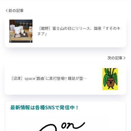
前の記事
［裾野］富士山の日にリリース、国産「すそのキ
ヌア」
次の記事
［沼津］space’戯曲’に真打登場!? 雑誌が空…
最新情報は各種SNSで発信中！