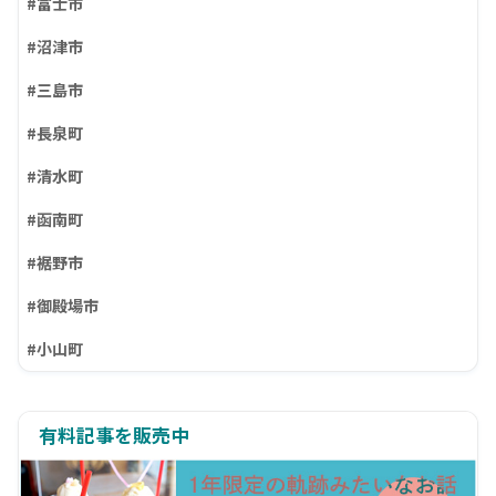
#富士市
#沼津市
#三島市
#長泉町
#清水町
#函南町
#裾野市
#御殿場市
#小山町
有料記事を販売中