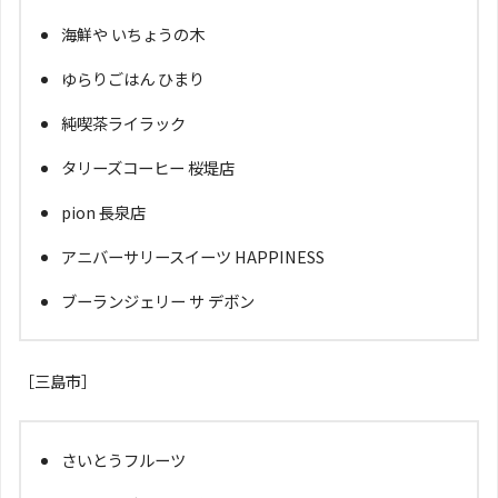
海鮮や いちょうの木
ゆらりごはん ひまり
純喫茶ライラック
タリーズコーヒー 桜堤店
pion 長泉店
アニバーサリースイーツ HAPPINESS
ブーランジェリー サ デボン
［三島市］
さいとうフルーツ