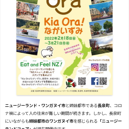
ニュージーランド・ワンガヌイ市
と姉妹都市である
長泉町
、コロ
ナ禍によって人の往来が難しい期間が続きます。しかし、長泉町
にいながらも
姉妹都市のワンガヌイ市
を感じられる
「ニュージー
ランドフェア」
が現在開催中です。