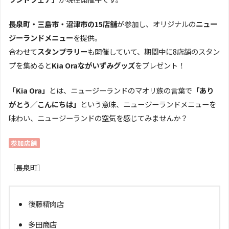
長泉町・三島市・沼津市の15店舗
が参加し、オリジナルの
ニュー
ジーランドメニュー
を提供。
合わせて
スタンプラリー
も開催していて、期間中に8店舗のスタン
プを集めると
Kia Oraながいずみグッズ
をプレゼント！
「
Kia Ora」
とは、ニュージーランドのマオリ族の言葉で
「あり
がとう／こんにちは」
という意味、ニュージーランドメニューを
味わい、ニュージーランドの空気を感じてみませんか？
参加店舗
［長泉町］
後藤精肉店
多田商店