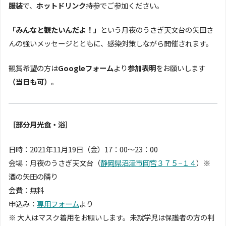
服装
で、
ホットドリンク
持参でご参加ください。
「みんなと観たいんだよ！」
という月夜のうさぎ天文台の矢田さ
んの強いメッセージとともに、感染対策しながら開催されます。
観賞希望の方は
Googleフォーム
より
参加表明
をお願いします
（当日も可）
。
［部分月光食・浴］
日時：2021年11月19日（金）17：00〜23：00
会場：月夜のうさぎ天文台（
静岡県沼津市岡宮３７５−１４
）※
酒の矢田の隣り
会費：無料
申込み：
専用フォーム
より
※ 大人はマスク着用をお願いします。未就学児は保護者の方の判