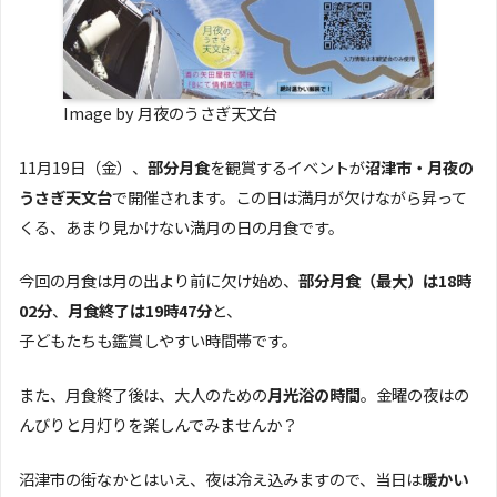
Image by 月夜のうさぎ天文台
11月19日（金）、
部分月食
を観賞するイベントが
沼津市・月夜の
うさぎ天文台
で開催されます。この日は満月が欠けながら昇って
くる、あまり見かけない満月の日の月食です。
今回の月食は月の出より前に欠け始め、
部分月食（最大）は18時
02分
、
月食終了は19時47分
と、
子どもたちも鑑賞しやすい時間帯です。
また、月食終了後は、大人のための
月光浴の時間
。金曜の夜はの
んびりと月灯りを楽しんでみませんか？
沼津市の街なかとはいえ、夜は冷え込みますので、当日は
暖かい