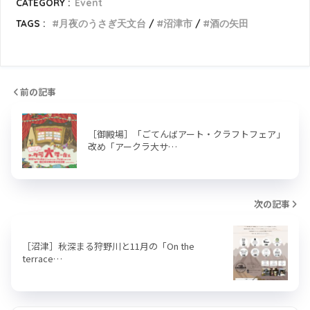
CATEGORY :
Event
TAGS :
月夜のうさぎ天文台
沼津市
酒の矢田
前の記事
［御殿場］「ごてんばアート・クラフトフェア」
改め「アークラ大サ…
次の記事
［沼津］秋深まる狩野川と11月の「On the
terrace…