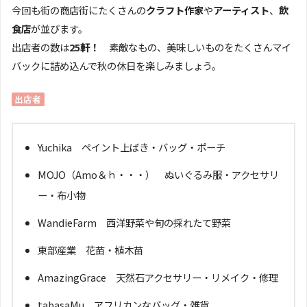
今回も街の商店街にたくさんの
クラフト作家
や
アーティスト
、
飲
食店
が並びます。
出店者の数は
25軒！
素敵なもの、美味しいものをたくさんマイ
バックに詰め込んで秋の休日を楽しみましょう。
出店者
Yuchika ペイント上ばき・バッグ・ポーチ
MOJO（Amo＆ｈ・・・） ぬいぐるみ服・アクセサリ
ー・布小物
WandieFarm 西洋野菜や旬の採れたて野菜
東部産業 花苗・植木苗
AmazingGrace 天然石アクセサリー・リメイク・修理
tabasaMu アフリカンなバッグ・雑貨