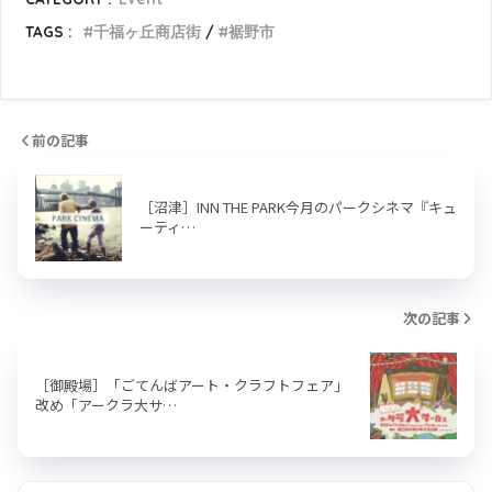
TAGS :
千福ヶ丘商店街
裾野市
前の記事
［沼津］INN THE PARK今月のパークシネマ『キュ
ーティ…
次の記事
［御殿場］「ごてんばアート・クラフトフェア」
改め「アークラ大サ…