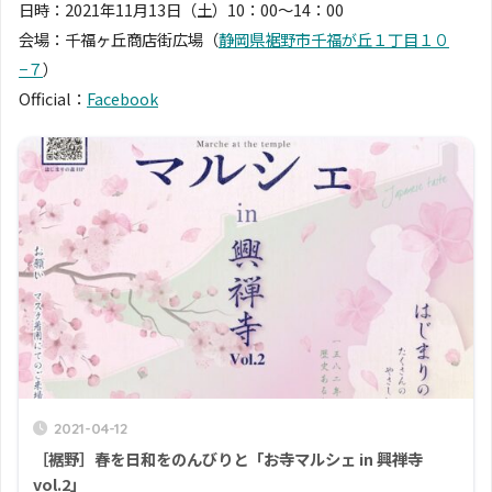
日時：2021年11月13日（土）10：00〜14：00
会場：千福ヶ丘商店街広場（
静岡県裾野市千福が丘１丁目１０
−７
）
Official：
Facebook
2021-04-12
［裾野］春を日和をのんびりと「お寺マルシェ in 興禅寺
vol.2」