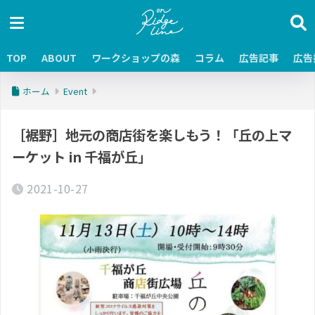
TOP
ABOUT
ワークショップの森
コラム
広告記事
広告
ホーム
Event
［裾野］地元の商店街を楽しもう！「丘の上マ
ーケット in 千福が丘」
2021-10-27