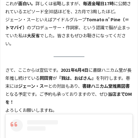
これが
面白い。
詳しくは省略しますが、
毎週金曜日17時
に公開さ
れているエピソード全30話ほどを、2カ月で3周したほど。
ジェーン・スーといえばアイドルグループ
Tomato n’ Pine（＝
トマパイ）
のプロデューサー・作詞家、という認識で脳が止まっ
ていた私は
大反省
でした。皆さまもぜひお聴きになってくださ
い。
さて、ここからは宣伝です。
2021年6月4日
に書肆ハニカム堂が長
年推し続けている
岡田育
が
『我は、おばさん』
を刊行します。巻
末には
ジェーン・スー
との対談もあり、
書肆ハニカム堂推薦図書
となる予定です。ご予約も承っておりますので、ぜひ
当店までDM
を！
よろしくお願いしますね。