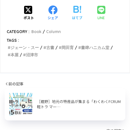
ポスト
シェア
はてブ
LINE
CATEGORY :
Book
Column
TAGS :
ジェーン・スー
古書
岡田育
書肆ハニカム堂
本屋
沼津市
前の記事
［裾野］地元の特産品が集まる「わくわくFCRUM
軽トラ マー…