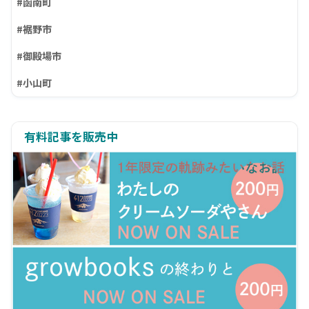
#函南町
#裾野市
#御殿場市
#小山町
有料記事を販売中