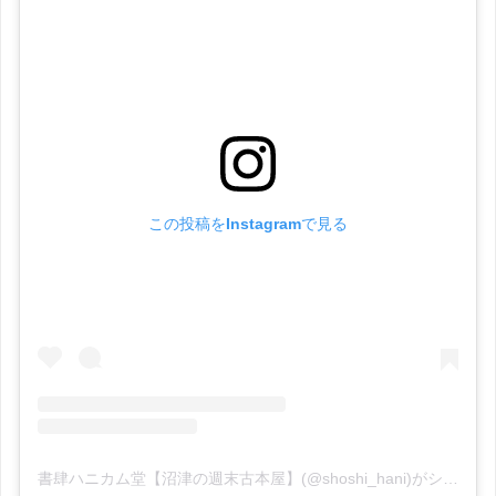
この投稿をInstagramで見る
書肆ハニカム堂【沼津の週末古本屋】(@shoshi_hani)がシェアした投稿