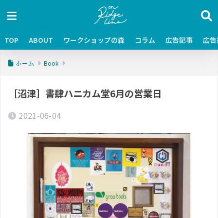
TOP
ABOUT
ワークショップの森
コラム
広告記事
広告
ホーム
Book
［沼津］書肆ハニカム堂6月の営業日
2021-06-04