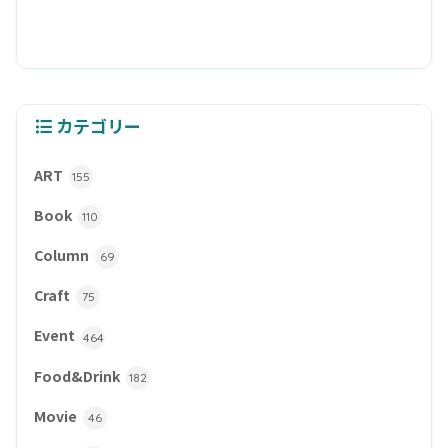
カテゴリー
ART
155
Book
110
Column
69
Craft
75
Event
464
Food&Drink
182
Movie
46