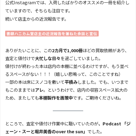
公式Instagramでは、入荷したばかりのオススメの一冊を紹介し
ていますので、そちらも注目です。
続いて店主からの近況報告です。
書肆ハニカム堂店主の近況報告を兼ねた余談と宣伝
ありがたいことに、この
2カ月で1,000冊
ほどの買取依頼があり、
査定と値付けで
大忙しな日々
を過ごしていました。
値付けが終わった本は店内の本棚に並べるわけですが、もう並べ
るスペースがない！！！（嬉しい悲鳴って、このことですね）
一部の本は床にスノコを敷いて
平積み
しました。でも、いつまで
もこのままでは
アレ
。というわけで、店内の収容スペース拡大の
ため、またしても
本棚製作を画策中
です。ご期待くださいね。
ところで、査定や値付け作業中に聴いていたのが
、Podcast 「ジ
ェーン・スーと堀井美香のover the sun」
でした。