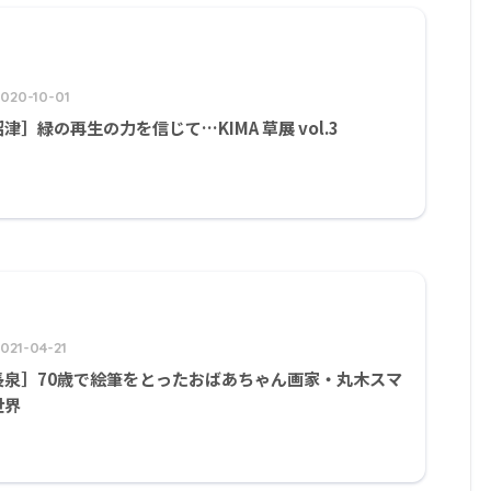
2020-10-01
津］緑の再生の力を信じて…KIMA 草展 vol.3
021-04-21
長泉］70歳で絵筆をとったおばあちゃん画家・丸木スマ
世界