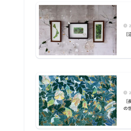
［沼
2
［
の