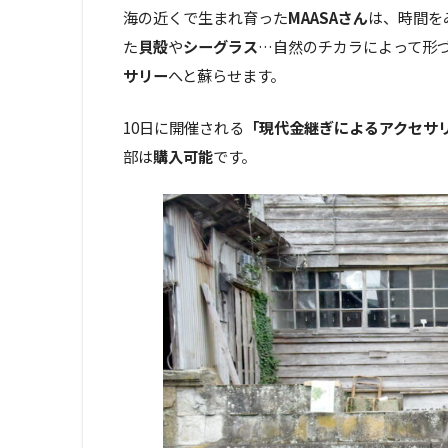
海の近くで生まれ育った
MAASAさん
は、時間を
た
貝殻
や
シーグラス
…自然のチカラによって形
サリー
へと蘇らせます。
10日に開催される
「現代金継ぎによるアクセサ
部は
購入可能
です。