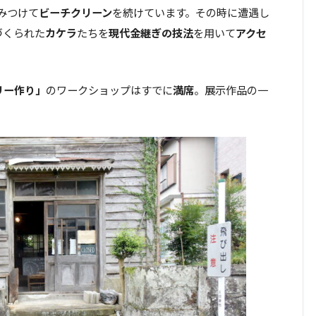
みつけて
ビーチクリーン
を続けています。その時に遭遇し
づくられた
カケラ
たちを
現代金継ぎの技法
を用いて
アクセ
リー作り」
のワークショップはすでに
満席
。展示作品の一