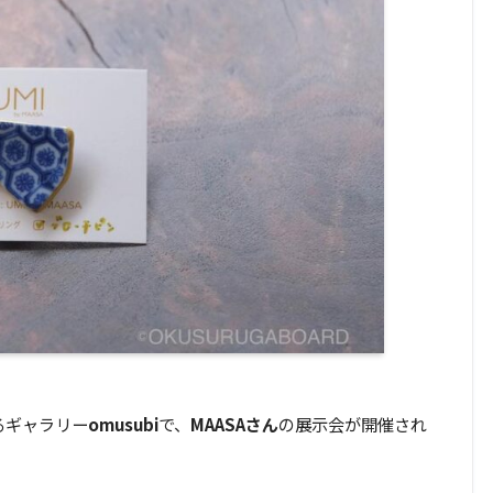
るギャラリー
omusubi
で、
MAASAさん
の展示会が開催され