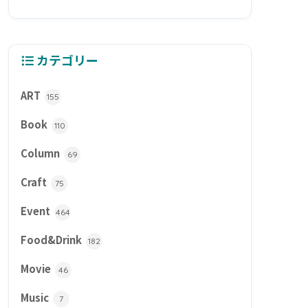
カテゴリー
ART
155
Book
110
Column
69
Craft
75
Event
464
Food&Drink
182
Movie
46
Music
7