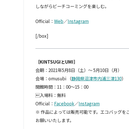
しながらビーチコーミングを楽しむ。
Official：
Web
／
Instagram
[/box]
［KINTSUGIとUMI］
会期：2021年5月8日（土）～ 5月10日（月）
会場：omusubi （
静岡県沼津市内浦三津130
）
開館時間：11：00〜15：00
入場料：無料
Official：
Facebook
／
Instagram
※ 作品によっては販売可能です。エコバッグを
お願いいたします。