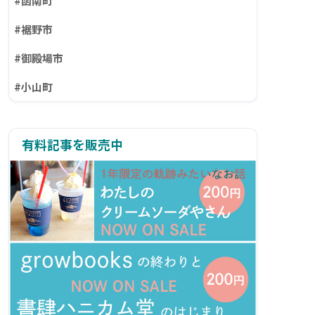
#函南町
#裾野市
#御殿場市
#小山町
有料記事を販売中