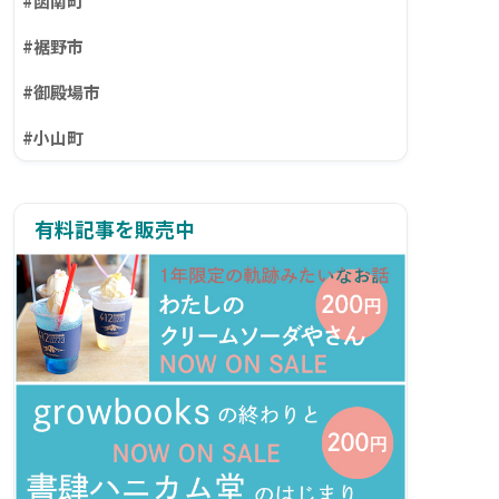
#函南町
#裾野市
#御殿場市
#小山町
有料記事を販売中