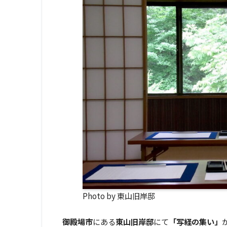
Photo by 東山旧岸邸
御殿場市
にある
東山旧岸邸
にて
「写経の集い」