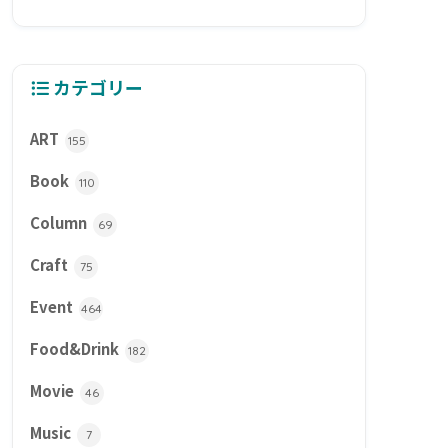
カテゴリー
ART
155
Book
110
Column
69
Craft
75
Event
464
Food&Drink
182
Movie
46
Music
7