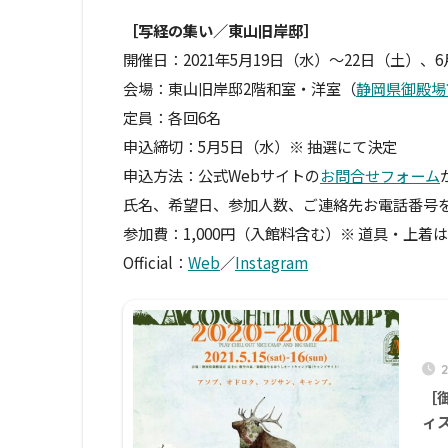
［写経の集い／東山旧岸邸］
開催日：2021年5月19日（水）〜22日（土）、
会場：東山旧岸邸2階和室・洋室（
静岡県御殿場
定員：各回6名
申込締切：5月5日（水）※ 抽選にて決定
申込方法：公式Webサイトの
お問合せフォーム
氏名、希望日、参加人数、ご連絡先お電話番号
参加費：1,000円（入館料含む）※ 道具・上着
Official：
Web
／
Instagram
［御
ィ