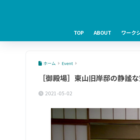
TOP
ABOUT
ワーク
ホーム
Event
［御殿場］東山旧岸邸の静謐な
2021-05-02