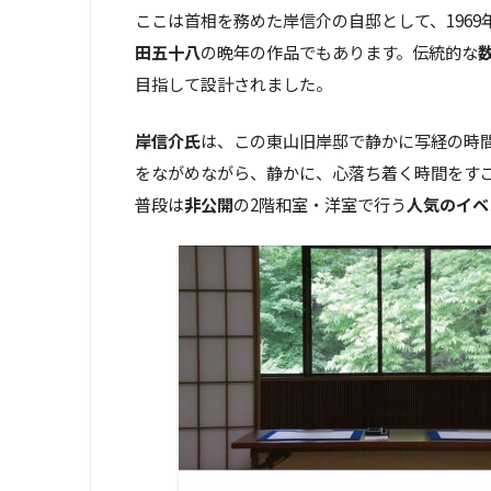
ここは首相を務めた岸信介の自邸として、196
田五十八
の晩年の作品でもあります。伝統的な
目指して設計されました。
岸信介氏
は、この東山旧岸邸で静かに写経の時
をながめながら、静かに、心落ち着く時間をす
普段は
非公開
の2階和室・洋室で行う
人気のイベ