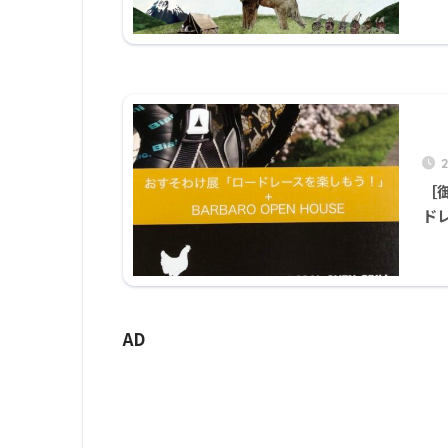
［
ド
AD