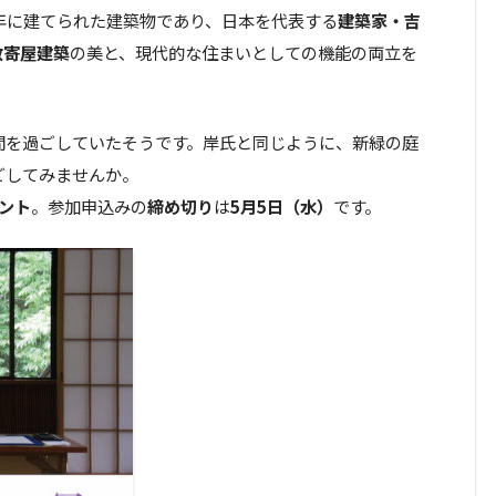
9年に建てられた建築物であり、日本を代表する
建築家・吉
数寄屋建築
の美と、現代的な住まいとしての機能の両立を
間を過ごしていたそうです。岸氏と同じように、新緑の庭
ごしてみませんか。
ント
。参加申込みの
締め切り
は
5月5日（水）
です。