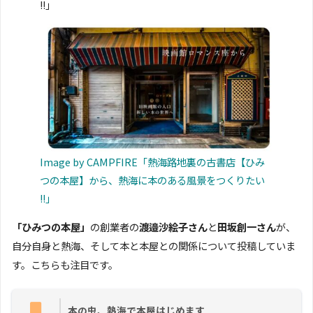
!!」
Image by CAMPFIRE「熱海路地裏の古書店【ひみ
つの本屋】から、熱海に本のある風景をつくりたい
!!」
「ひみつの本屋」
の創業者の
渡邉沙絵子さん
と
田坂創一さん
が、
自分自身と熱海、そして本と本屋との関係について投稿していま
す。こちらも注目です。
本の虫、熱海で本屋はじめます