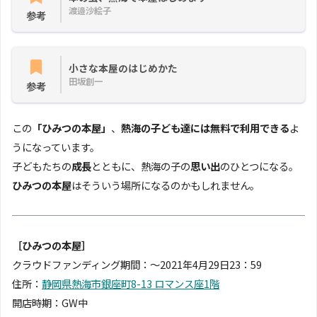
渡邉沙絵子
参考
小さな本屋のはじめかた
田坂創一
参考
この
「ひみつの本屋」
、
熱海の子ども達には無料で利用できる
よ
うになっています。
子どもたちの
成長
とともに、熱海の子の
思い出
のひとつになる。
ひみつの本屋
はそういう場所になるのかもしれません。
［ひみつの本屋］
クラウドファンディング期間：〜2021年4月29日23：59
住所：
静岡県熱海市銀座町8-13 ロマンス座1階
開店時期：GW中