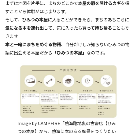
まずは地図を片手に、まちのどこかで
本屋の扉を開けるカギ
を探
すことから体験がはじまります。
そして、
ひみつの本屋
に入ることができたら、まちのあちこちに
気になる本を連れ出して
、気に入ったら
買って持ち帰る
こともで
きます。
本と一緒にまちをめぐる物語
、自分だけしか知らないひみつの物
語に出会える本屋だから
「ひみつの本屋」
なのです。
Image by CAMPFIRE「熱海路地裏の古書店【ひみ
つの本屋】から、熱海に本のある風景をつくりたい