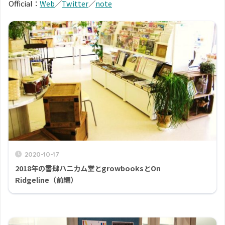
Official：
Web
／
Twitter
／
note
2020-10-17
2018年の書肆ハニカム堂とgrowbooksとOn
Ridgeline（前編）