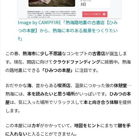
Image by CAMPFIRE「熱海路地裏の古書店【ひみ
つの本屋】から、熱海に本のある風景をつくりたい
!!」
この春、
熱海市
に
少し不思議
なコンセプトの
古書店
が誕生しま
す。現在、開店に向けて
クラウドファンディング
に挑戦中。熱海
の路地裏にできる
「ひみつの本屋」
に注目です。
おだやかな
海
、昔からある
喫茶店
、温泉につかった後の
休憩室
…
熱海には、
本を読みたいと思う場所
がいっぱいです。
ひみつの本
屋
は、気に入った場所でリラックスして
本と向き合う体験
を提供
します。
この本屋には
カギ
がかかっていて、
地図をヒント
にまちで
鍵を手
に入れない
と入ることができません。