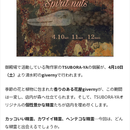
御殿場で活動している陶作家の
TSUBORA-YA
の個展が、
4月10日
（土）
より清水町の
giverny
で行われます。
季節の花と植物に包まれた
香りのある花屋giverny
が、この期間
は一変し、店内が森へ仕立てられます。そして、TSUBORA-YAオ
リジナルの
個性豊かな精霊
たちが店内を埋め尽くします。
カッコいい精霊、カワイイ精霊、ヘンテコな精霊…
今回は、どん
な精霊と出会えるでしょうか。