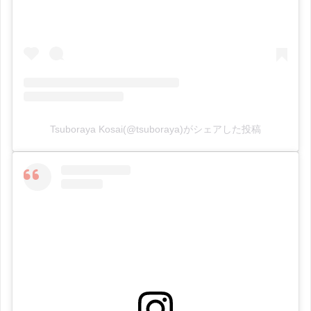
Tsuboraya Kosai(@tsuboraya)がシェアした投稿