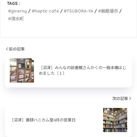
TAGS :
giverny
haptic cafe
TSUBORA-YA
御殿場市
清水町
前の記事
［沼津］みんなの図書館さんかくの一箱本棚はじ
めました（ 1 ）
次の記事
［沼津］書肆ハニカム堂4月の営業日