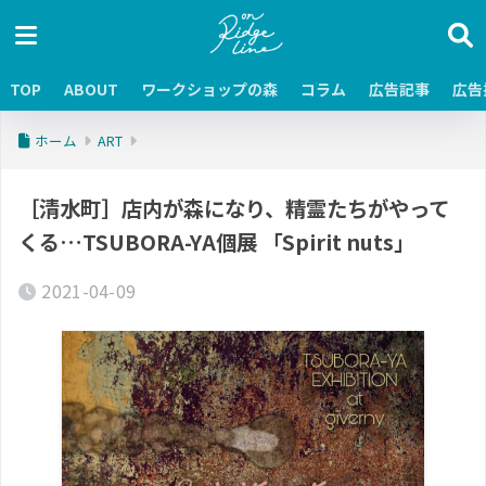
TOP
ABOUT
ワークショップの森
コラム
広告記事
広告
ホーム
ART
［清水町］店内が森になり、精霊たちがやって
くる…TSUBORA-YA個展 「Spirit nuts」
2021-04-09