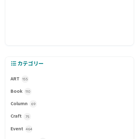
カテゴリー
ART
155
Book
110
Column
69
Craft
75
Event
464