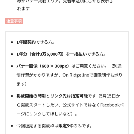
緑がバナー掲載エリア。先着申込順に①から表示さ
れます
注意事項
1年間契約
できる方。
1年分（合計3万6,000円）
を
一括払い
できる方。
バナー画像（600 × 300px）
はご用意ください。（別途
制作費がかかりますが、On Ridgelineで画像制作も承り
ます）
掲載開始の時期
と
リンク先
は
指定可能
です（5月15日か
ら掲載スタートしたい、公式サイトではなくFacebookペ
ージにリンクしてほしいなど）。
今回販売する掲載枠は
限定5件
のみです。