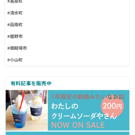
#長泉町
#清水町
#函南町
#裾野市
#御殿場市
#小山町
有料記事を販売中