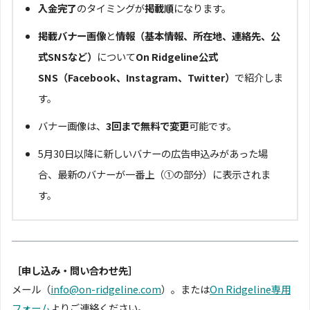
入金完了
のタイミングが
掲載順
になります。
掲載バナー画像
と
情報（基本情報、所在地、連絡先、公
式SNSなど）
について
On Ridgeline公式
SNS（Facebook、Instagram、Twitter）
で紹介しま
す。
バナー画像は、
3回まで無料で変更
可能です。
5月30日以降に新しいバナーの広告申込みがあった場
合、最新のバナーが一番上（①の部分）に表示されま
す。
［申し込み・問い合わせ先］
メール（
info@on-ridgeline.com
）。または
On Ridgeline専用
フォーム
よりご連絡ください。