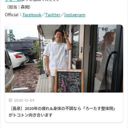
（担当：森岡）
Official：
Facebook
／
Twitter
／
Instagram
2020-12-09
［長泉］2020年の疲れ&身体の不調なら「ろーたす整体院」
がトコトン向き合います