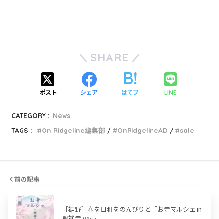
SHARE
ポスト
シェア
はてブ
LINE
CATEGORY :
News
TAGS :
On Ridgeline編集部
OnRidgelineAD
sale
前の記事
［裾野］春を日和をのんびりと「お寺マルシェ in
興禅寺 vo…