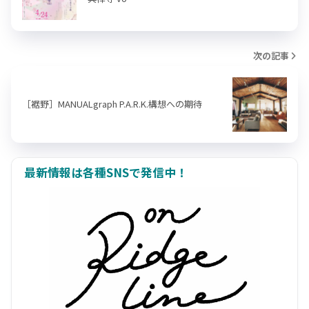
次の記事
［裾野］MANUALgraph P.A.R.K.構想への期待
最新情報は各種SNSで発信中！