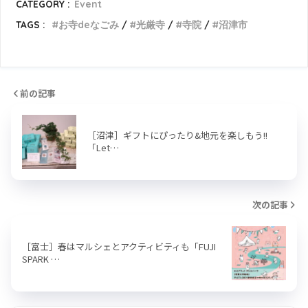
CATEGORY :
Event
TAGS :
お寺deなごみ
光厳寺
寺院
沼津市
前の記事
［沼津］ギフトにぴったり&地元を楽しもう!!
「Let…
次の記事
［富士］春はマルシェとアクティビティも「FUJI
SPARK …