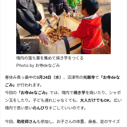
境内の落ち葉を集めて焼き芋をつくる
Photo by お寺deなごみ
春休み真っ最中の
3月24日（水）
、沼津市の
光厳寺
で
「お寺deな
ごみ」
が行われます。
今回の
「お寺deなごみ」
では、境内で
焼き芋
を焼いたり、シャボ
ン玉をしたり。子ども連れじゃなくても、
大人だけでもOK
。広い
境内で思い思い
のんびり
すごしていいのです。
今回、
助産師さん
も参加し、お子さんの体重、身長、足のサイズ