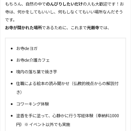
もちろん、自然の中で
のんびりしたいだけ
の人も大歓迎です！お
寺は、何かをしてもいいし、何もしなくてもいい場所なんだそう
です。
お寺が開かれた場所
であるために、これまで
光厳寺
では、
お寺deヨガ
お寺de介護カフェ
境内の落ち葉で焼き芋
住職による絵本の読み聞かせ（仏教的視点からの解説付
き）
コワーキング体験
塗香を手に塗って、心静かに行う写経体験（奉納料1000
円）※ イベント以外でも実施