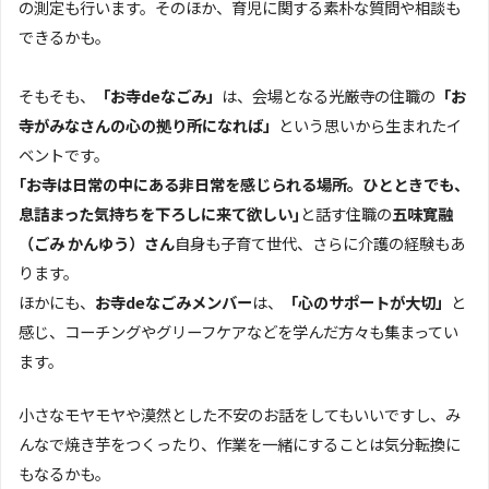
の測定も行います。そのほか、育児に関する素朴な質問や相談も
できるかも。
そもそも、
「お寺deなごみ」
は、会場となる光厳寺の住職の
「お
寺がみなさんの心の拠り所になれば」
という思いから生まれたイ
ベントです。
｢お寺は日常の中にある非日常を感じられる場所。ひとときでも、
息詰まった気持ちを下ろしに来て欲しい｣
と話す住職の
五味寛融
（ごみ かんゆう）さん
自身も子育て世代、さらに介護の経験もあ
ります。
ほかにも、
お寺deなごみメンバー
は、
「心のサポートが大切」
と
感じ、コーチングやグリーフケアなどを学んだ方々も集まってい
ます。
小さなモヤモヤや漠然とした不安のお話をしてもいいですし、み
んなで焼き芋をつくったり、作業を一緒にすることは気分転換に
もなるかも。