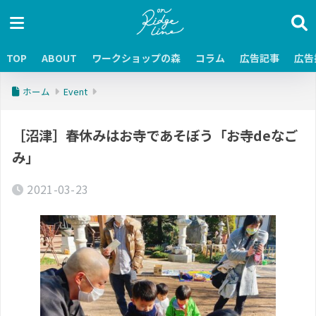
TOP
ABOUT
ワークショップの森
コラム
広告記事
広告
ホーム
Event
［沼津］春休みはお寺であそぼう「お寺deなご
み」
2021-03-23