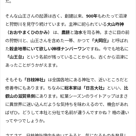
た。
そんな山王さんの起源は古く、創建以来、
900年
もわたって沼津
と狩野川を見守り続けています。主神に祀られている
大山咋神
（おおやまくひのかみ）
は、
農耕
と
治水
を司る神。まさに目の前
の狩野川と、山王さんを含めた一帯、かつて
「大岡庄」
と呼ばれ
た
穀倉地帯にいて欲しい神様ナンバーワン
ですね。今でも地名に
「山王台」
という名前が残っていることからも、古くから沼津に
あったことがうかがえます。
そもそも
「日枝神社」
は全国各地にある神社で、近いところだと
修善寺にもあります。ちなみに
総本家は「日吉大社」
といい、
比
叡山の滋賀県側
にあります。紅葉シーズンのライトアップはまさ
に異世界に迷い込んだような気持ちを味わえるので、機会があれ
ばぜひ。どうして本社と分社で名前が違うんですかね？ 格の違い
ってやつでしょうか。
さてさて、日枝神社境内を歩いてみると、気になるものを発見し