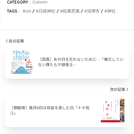
CATEGORY :
Column
TAGS :
sio
日枝神社
松尾芭蕉
沼津市
神社
前の記事
［函南］あの日を忘れないために…「被災してい
ない僕たちが頑張る…
次の記事
［御殿場］毎月8日は和装を楽しむ日「トキ和
コ」