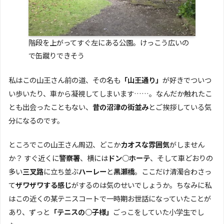
階段を上がってすぐ左にある公園。けっこう広いの
で缶蹴りできそう
私はこの山王さん前の道、その名も
「山王通り」
が好きでついつ
い歩いたり、車から凝視してしまいます……。なんだか触れたこ
とも出会ったこともない、
昔の沼津の街並み
とご挨拶している気
分になるのです。
ところでこの山王さん周辺、どこか
カオスな雰囲気
がしません
か？ すぐ近くに
警察署
、横には
ドン○ホーテ
、そして車どおりの
多い
三叉路
に立ち並ぶ
ハーレー
と
黒瀬橋
。ここだけ清濁合わさっ
て
ザワザワする感じ
がするのは気のせいでしょうか。ちなみに私
はこの近くの某テニスコートで一時期お世話になっていたことが
あり、ずっと
「テニスの○子様」
ごっこをしていた小学生でし