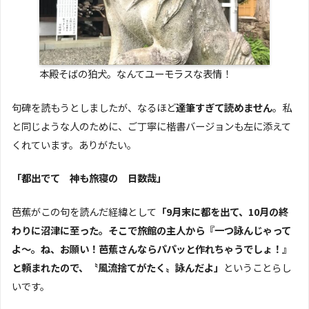
本殿そばの狛犬。なんてユーモラスな表情！
句碑を読もうとしましたが、なるほど
達筆すぎて読めません
。私
と同じような人のために、ご丁寧に楷書バージョンも左に添えて
くれています。ありがたい。
「都出でて 神も旅寝の 日数哉」
芭蕉がこの句を読んだ経緯として
「9月末に都を出て、10月の終
わりに沼津に至った。そこで旅館の主人から『一つ詠んじゃって
よ～。ね、お願い！芭蕉さんならパパッと作れちゃうでしょ！』
と頼まれたので、〝風流捨てがたく〟詠んだよ」
ということらし
いです。