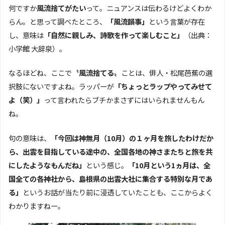
何ですか
風流捨てがたい
って。ニュアンスは伝わるけどよくわか
らん。と思って調べたところ、
「風流韻事」
という言葉が存在
し、意味は
「自然に親しみ、詩歌を作って楽しむこと」
（出典：
小学館 大辞泉）。
なるほどね、ここで
〝風流捨てる〟
ことは、俳人・松尾芭蕉の選
択肢にないですよね。ラッパーが
「ちょっとラップやってみせて
よ（笑）」
って言われたらブチかまさずにはいられませんもん
ね。
句の意味は、
「今回は神無月（10月）の１ヶ月を旅したわけだか
ら、出雲を目指している途中の、全国各地の神さまたちと旅を共
にしたようなもんだね」
という感じ。
「10月という1ヵ月は、全
国全ての各神社から、島根県の出雲大社に集合する特別な月であ
る」
というお話が当たり前に浸透していたことも、ここからよく
わかりますねー。