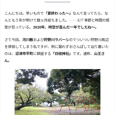
こんにちは。早いもので
「夏終わった～」
なんて言ってたら、な
んともう年が明けて数ヵ月経ちました。……え!? 季節と時間の感
覚が狂っている。
2020年、時空が歪んだ一年でしたね～。
さて今回、
河川敷
および
狩野川ラバー
なのでついつい狩野川周辺
を徘徊してしまう私ですが、例に漏れずおさんぽして辿り着いた
のは、
沼津市平町
に鎮座する
「日枝神社」
です。通称、
山王さ
ん。