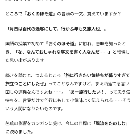
ところで
『おくのほそ道』
の冒頭の一文、覚えていますか？
「月日は百代の過客にして、行かふ年も又旅人也」
。
国語の授業で初めて
『おくのほそ道』
に触れ、意味を知ったと
き、
「な、なんておしゃれな序文を書く人なんだ……」
と戦慄し
た思い出があります。
続きを読むと、つまるところ
「旅に行きたい気持ちが募りすぎて
旅立つことにしたぜ」
ってことなんですけど、まぁ洒落てる言い
回しの連発なんですよね……。
「あー旅行したい！」
って思う気
持ちを、言葉だけで何行にもして小気味よく伝えられる……そう
いう人間になりたいものです。
芭蕉の影響をガンガンに受け、今年の目標は
「風流をたのしむ」
に決めました。