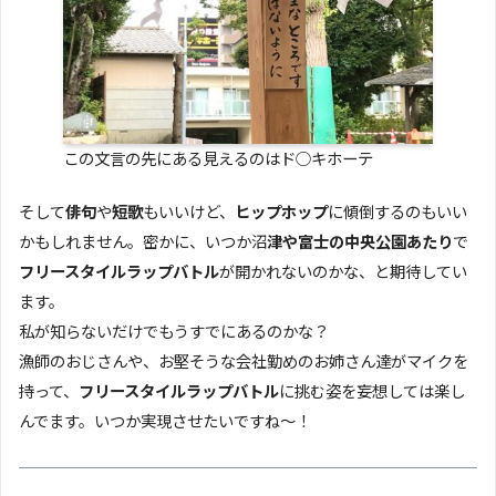
この文言の先にある見えるのはド○キホーテ
そして
俳句
や
短歌
もいいけど、
ヒップホップ
に傾倒するのもいい
かもしれません。密かに、いつか沼
津や富士の中央公園あたり
で
フリースタイルラップバトル
が開かれないのかな、と期待してい
ます。
私が知らないだけでもうすでにあるのかな？
漁師のおじさんや、お堅そうな会社勤めのお姉さん達がマイクを
持って、
フリースタイルラップバトル
に挑む姿を妄想しては楽し
んでます。いつか実現させたいですね～！