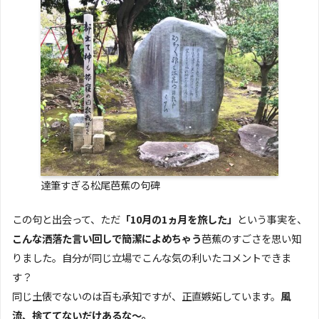
達筆すぎる松尾芭蕉の句碑
この句と出会って、ただ
「10月の1ヵ月を旅した」
という事実を、
こんな洒落た言い回しで簡潔によめちゃう
芭蕉のすごさを思い知
りました。自分が同じ立場でこんな気の利いたコメントできま
す？
同じ土俵でないのは百も承知ですが、正直嫉妬しています。
風
流、捨ててないだけあるな～。