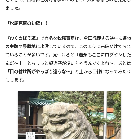
ました。
「松尾芭蕉の句碑」！
『おくのほそ道』
で有名な
松尾芭蕉
は、全国行脚する途中に
各地
の史跡
や
景勝地
に出没しているので、このように石碑が建てられ
ていることが多いです。見つけると
「芭蕉もここにログインした
んだ～！」
とちょっと親近感が湧いちゃうんですよね～。あとは
「目の付け所がやっぱり違うな～」
と上から目線になってみたり
もします。