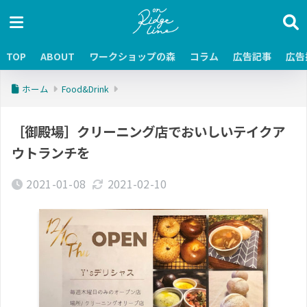
TOP
ABOUT
ワークショップの森
コラム
広告記事
広告
ホーム
Food&Drink
［御殿場］クリーニング店でおいしいテイクア
ウトランチを
2021-01-08
2021-02-10