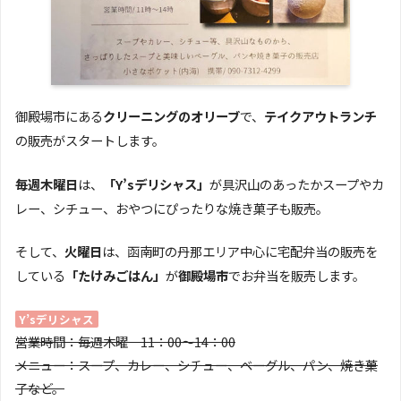
御殿場市にある
クリーニングのオリーブ
で、
テイクアウトランチ
の販売がスタートします。
毎週木曜日
は、
「Y’sデリシャス」
が具沢山のあったかスープやカ
レー、シチュー、おやつにぴったりな焼き菓子も販売。
そして、
火曜日
は、函南町の丹那エリア中心に宅配弁当の販売を
している
「たけみごはん」
が
御殿場市
でお弁当を販売します。
Y’sデリシャス
営業時間：毎週木曜 11：00〜14：00
メニュー：スープ、カレー、シチュー、ベーグル、パン、焼き菓
子など。