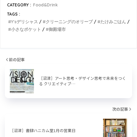
CATEGORY :
Food&Drink
TAGS :
Y'sデリシャス
クリーニングのオリーブ
たけみごはん
小さなポケット
御殿場市
前の記事
［沼津］アート思考・デザイン思考で未来をつく
る クリエイティブ…
次の記事
［沼津］書肆ハニカム堂1月の営業日