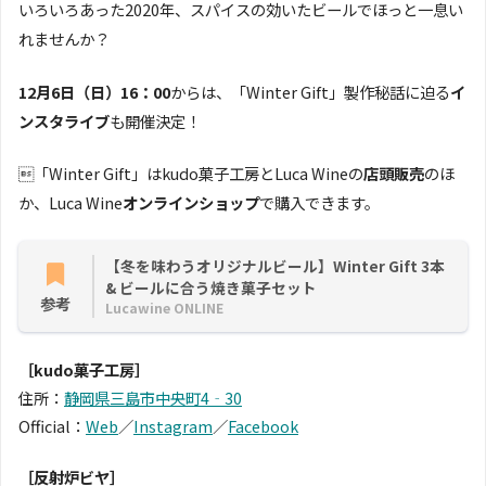
いろいろあった2020年、スパイスの効いたビールでほっと一息い
れませんか？
12月6日（日）16：00
からは、「Winter Gift」製作秘話に迫る
イ
ンスタライブ
も開催決定！
「Winter Gift」はkudo菓子工房とLuca Wineの
店頭販売
のほ
か、Luca Wine
オンラインショップ
で購入できます。
【冬を味わうオリジナルビール】Winter Gift 3本
& ビールに合う焼き菓子セット
参考
Lucawine ONLINE
［kudo菓子工房］
住所：
静岡県三島市中央町4‐30
Official：
Web
／
Instagram
／
Facebook
［反射炉ビヤ］