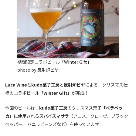
期間限定コラボビール「Winter Gift」
photo by 反射炉ビヤ
Luca Wine
と
kudo菓子工房
と
反射炉ビヤ
による、クリスマス仕
様のコラボビール
「Winter Gift」
が完成！
今回のビールは、
kudo菓子工房
のクリスマス菓子
「ベラベッ
カ」
に使用される
スパイスマサラ
（アニス、クローヴ、ブラック
ペッパー、 バニラビーンズなど）を使っています。