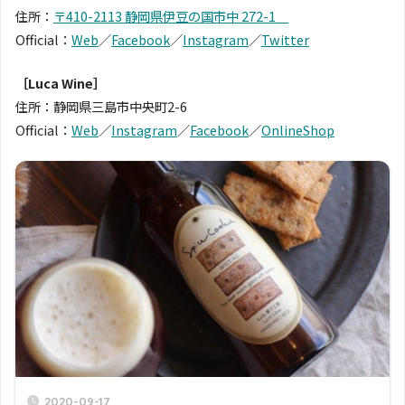
住所：
〒410-2113 静岡県伊豆の国市中 272-1
Official：
Web
／
Facebook
／
Instagram
／
Twitter
［Luca Wine］
住所：静岡県三島市中央町2-6
Official：
Web
／
Instagram
／
Facebook
／
OnlineShop
2020-09-17