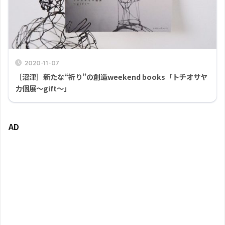
2020-11-07
［沼津］新たな“祈り”の創造weekend books「トチオサヤ
カ個展〜gift〜」
AD