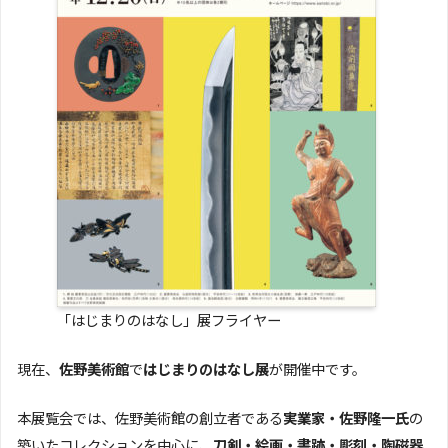
「はじまりのはなし」展フライヤー
現在、
佐野美術館
で
はじまりのはなし展
が開催中です。
本展覧会では、佐野美術館の創立者である
実業家・佐野隆一氏
の
築いたコレクションを中心に、
刀剣・絵画・書跡・彫刻・陶磁器