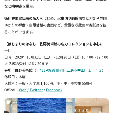
など
約60点
を展示。
徳川将軍家伝来の名刀
をはじめ、
火車切
や
蜻蛉切
など刀剣や静岡
ゆかりの
禅僧・白隠彗鶴
の書画など、貴重な収蔵品や寄託品を観
ることができます。
［はじまりのはなし―佐野美術館の名刀コレクションを中心に
―］
日時：2020年10月31日（土）〜12月20日（日）10：00～17：00
※ 入館の受付は16：30まで
会場：佐野美術館（
〒411-0838 静岡県三島市中田町１－４３
）
休館日：木曜
入館料：一般・大学生 1,100円、小・中・高校生 550円
Offical：
Web
/
Twitter
/
Facebook