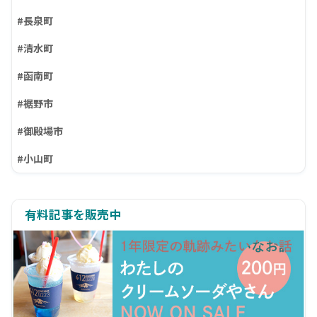
#長泉町
#清水町
#函南町
#裾野市
#御殿場市
#小山町
有料記事を販売中