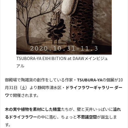
TSUBORA-YA EXHIBITION at DAAWメインビジュ
アル
御殿場で陶雑貨の創作をしている作家・
TSUBURA-YA
の個展が10
月31日（土）より静岡市清水区・
ドライフラワーギャラリー ダー
ワ
で開催されます。
木の実や植物を素材にした精霊
たちが、壁と天井いっぱいに
溢れ
るドライフラワー
の中に潜む、ちょっと
不思議空間
が誕生しま
す。