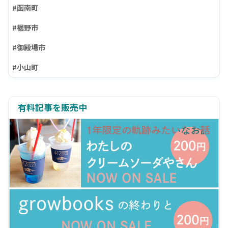
#函南町
#裾野市
#御殿場市
#小山町
有料記事を販売中