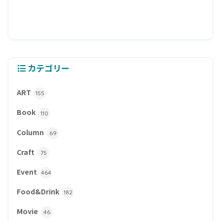
カテゴリー
ART
155
Book
110
Column
69
Craft
75
Event
464
Food&Drink
182
Movie
46