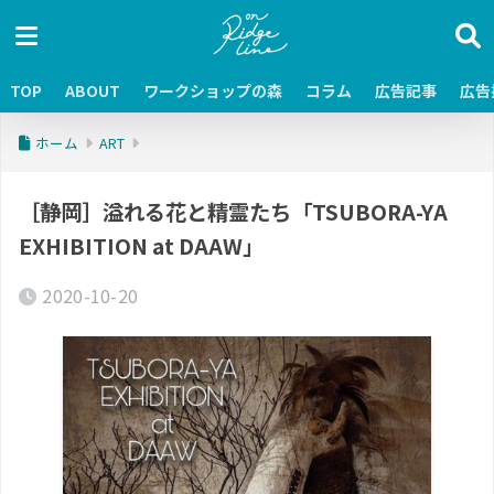
TOP
ABOUT
ワークショップの森
コラム
広告記事
広告
ホーム
ART
［静岡］溢れる花と精霊たち「TSUBORA-YA
EXHIBITION at DAAW」
2020-10-20