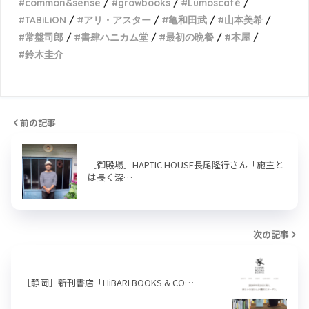
common&sense
growbooks
Lumoscafé
TABiLiON
アリ・アスター
亀和田武
山本美希
常盤司郎
書肆ハニカム堂
最初の晩餐
本屋
鈴木圭介
前の記事
［御殿場］HAPTIC HOUSE長尾隆行さん「施主と
は長く深…
次の記事
［静岡］新刊書店「HiBARI BOOKS & CO…