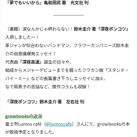
『夢でもいいから』亀和田武 著 光文社 刊
〈書籍〉涙なんかじゃ終わらない！
鈴木圭介 著「深夜ポンコツ」
入荷しましたー！
革ジャンが似合わないバンドマン、フラワーカンパニーズ鈴木圭
介の自意識爆発エッセイ！
代表曲
『深夜高速』
誕生の日々や、
結成からメジャーデビューまでを綴ったフラカン版『スタンド・
バイ・ミー』などの長篇書き下ろしエッセイに加え、
なで肩男子の苦悩など、傑作コラムも収録！
『深夜ポンコツ』鈴木圭介 著 左右社 刊
growbooksの近況
富士市Lumos café（
@lumoscafe
）さんにて、growbooksの本
が取扱予定となりました。