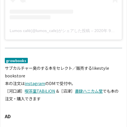
Lumos café(@lumos_cafe)がシェアした投稿
–
2020年 9月月21日午前2時27分PDT
growbooks
サブカルチャー臭のする本をセレクト／販売するlikestyle
bookstore
本の注文は
instagram
のDMで受付中。
［河口湖］
喫茶室TABiLiON
&［沼津］
書肆ハニカム堂
でも本の
注文・購入できます
AD