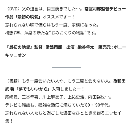
〈DVD〉父の遺言は、目玉焼きでした…。
常盤司郎監督デビュー
作品「最初の晩餐」
オススメですー！
忘れられない味で僕らはもう一度、家族になった。
構想7年、渾身の新たな“おみおくりの物語”です。
『最初の晩餐』監督 : 常盤司郎 出演 : 染谷将太 販売元 : ポニー
キャニオン
〈書籍〉もう一度会いたい人や、もう二度と会えない人。
亀和田
武 著「夢でもいいから」
入荷しましたー！
尾崎豊、三谷幸喜、川上麻衣子、上祐史浩、内田裕也…。
テレビも雑誌も、猥雑な熱気に満ちていた’80・’90年代。
忘れられない人たちと過ごした濃密なひとときを綴るエッセイ
集！