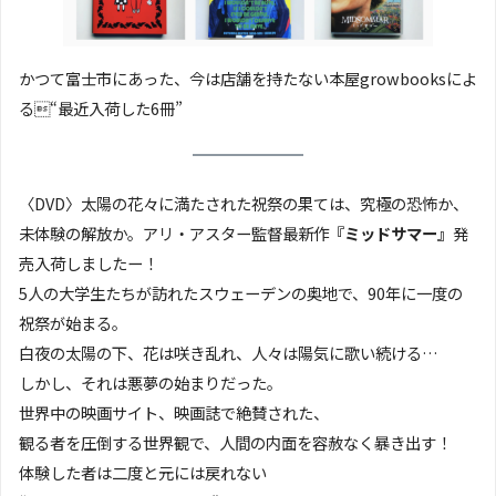
かつて富士市にあった、今は店舗を持たない本屋growbooksによ
る“最近入荷した6冊”
〈DVD〉太陽の花々に満たされた祝祭の果ては、究極の恐怖か、
未体験の解放か。アリ・アスター監督最新作
『ミッドサマー』
発
売入荷しましたー！
5人の大学生たちが訪れたスウェーデンの奥地で、90年に一度の
祝祭が始まる。
白夜の太陽の下、花は咲き乱れ、人々は陽気に歌い続ける…
しかし、それは悪夢の始まりだった。
世界中の映画サイト、映画誌で絶賛された、
観る者を圧倒する世界観で、人間の内面を容赦なく暴き出す！
体験した者は二度と元には戻れない