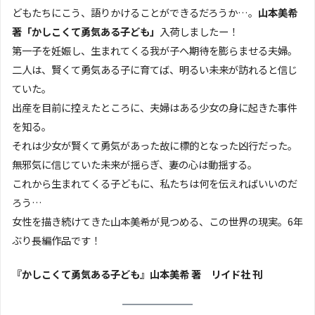
どもたちにこう、語りかけることができるだろうか…。
山本美希
著「かしこくて勇気ある子ども」
入荷しましたー！
第一子を妊娠し、生まれてくる我が子へ期待を膨らませる夫婦。
二人は、賢くて勇気ある子に育てば、明るい未来が訪れると信じ
ていた。
出産を目前に控えたところに、夫婦はある少女の身に起きた事件
を知る。
それは少女が賢くて勇気があった故に標的となった凶行だった。
無邪気に信じていた未来が揺らぎ、妻の心は動揺する。
これから生まれてくる子どもに、私たちは何を伝えればいいのだ
ろう…
女性を描き続けてきた山本美希が見つめる、この世界の現実。6年
ぶり長編作品です！
『かしこくて勇気ある子ども』山本美希 著 リイド社 刊