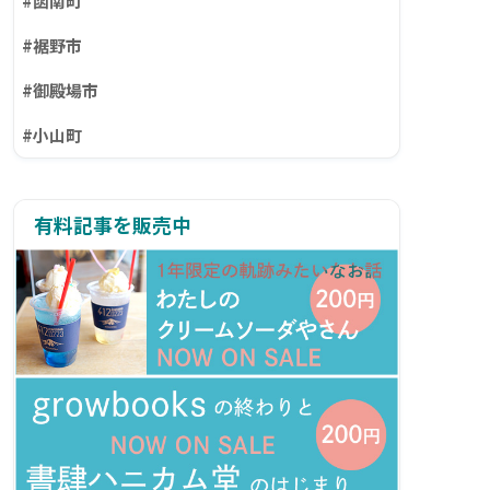
#函南町
#裾野市
#御殿場市
#小山町
有料記事を販売中