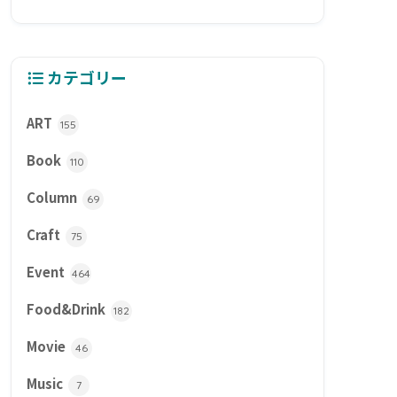
カテゴリー
ART
155
Book
110
Column
69
Craft
75
Event
464
Food&Drink
182
Movie
46
Music
7