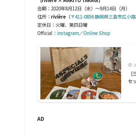
［rivière × MAKITO TAKAGI］
会期：2020年8月12日（水）〜9月14日（月）
住所：
rivière
（
〒411-0856 静岡県三島市広小
定休日：火曜、第四日曜
Official：
instagram
／
Online Shop
［
セッ
AD