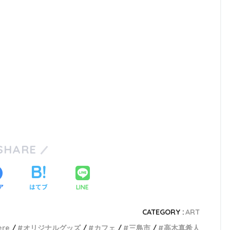
SHARE
ア
はてブ
LINE
CATEGORY :
ART
ère
オリジナルグッズ
カフェ
三島市
高木真希人