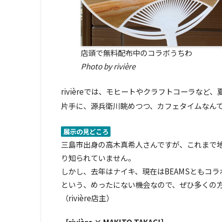
店頭で無料配布中のコラボうちわ
Photo by rivière
rivièreでは、モヒートやクラフトコーラな
片手に、源兵衛川眺めつつ、カフェタイムなん
展示の見どころ
三島市出身の高木真希人さんですが、これまで
り知られていません。
しかし、去年はナイキ、現在はBEAMSともコ
という、めったにない機会なので、ぜひ多くの
（rivière店主）