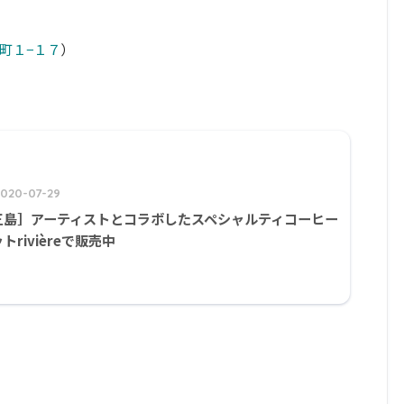
路町１−１７
）
2020-07-29
三島］アーティストとコラボしたスペシャルティコーヒー
トrivièreで販売中